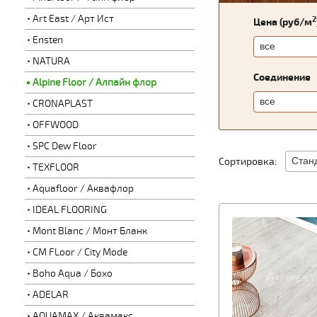
Art East / Арт Ист
2
Цена (руб/м
Ensten
NATURA
Соединение
Alpine Floor / Алпайн флор
CRONAPLAST
OFFWOOD
SPC Dew Floor
Сортировка:
TEXFLOOR
Aquafloor / Аквафлор
IDEAL FLOORING
Mont Blanc / Монт Бланк
CM FLoor / City Mode
Boho Aqua / Бохо
ADELAR
AQUAMAX / Аквамакс