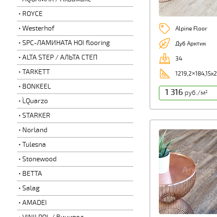
ROYCE
Westerhof
Alpine Floor
SPC-ЛАМИНАТА HOI flooring
Дуб Арктик
ALTA STEP / АЛЬТА СТЕП
34
TARKETT
1219,2×184,15х
BONKEEL
1 316
руб./м
2
L`Quarzo
STARKER
Norland
Tulesna
Stonewood
BETTA
Salag
AMADEI