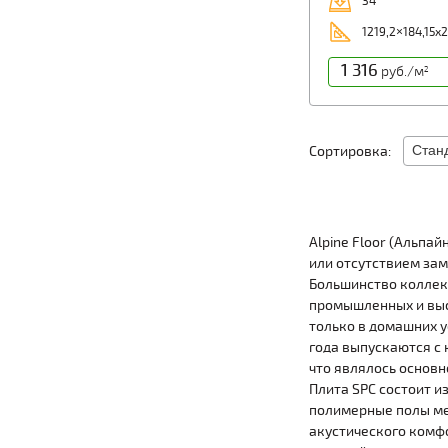
34
1219,2×184,15х
1 316
руб./м
2
Сортировка:
Alpine Floor (Альпа
или отсутствием зам
Большинство коллекц
промышленных и выс
только в домашних у
года выпускаются с 
что являлось основн
Плита SPC состоит и
полимерные полы ме
акустического комфо