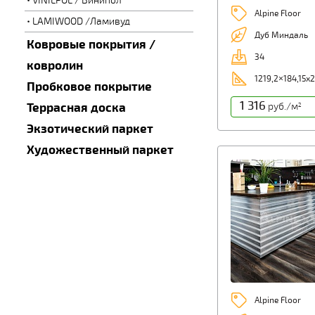
VINILPOL / Винипол
Alpine Floor
LAMIWOOD /Ламивуд
Дуб Миндаль
Ковровые покрытия /
34
ковролин
1219,2×184,15х
Пробковое покрытие
1 316
Террасная доска
руб./м
2
Экзотический паркет
Художественный паркет
Alpine Floor