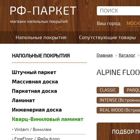
РФ-ПАРКЕТ
магазин напольных покрытий
Ваш город:
МОСК
Напольные покрытия
Сопутствующие товары
НАПОЛЬНЫЕ ПОКРЫТИЯ
Главная
Каталог
ALPINE FLO
Штучный паркет
Массивная доска
CLASSIC
PARQU
Паркетная доска
Ламинат
INTENSE (Встроенн
Инженерная доска
REAL WOOD (Встро
Кварц-Виниловый ламинат
Vinilam / Винилам
ПОДБОР П
FineFloor / Файн флор