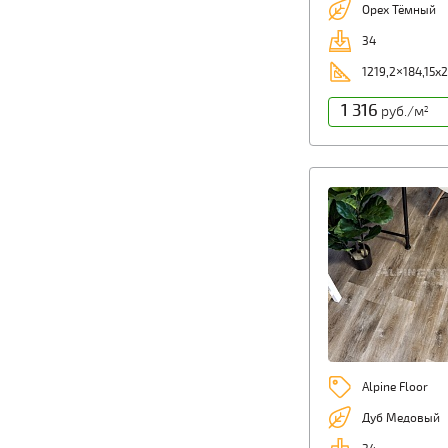
Орех Тёмный
34
1219,2×184,15х
1 316
руб./м
2
Alpine Floor
Дуб Медовый