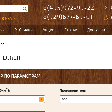
8(495)972-99-22
8(929)677-69-01
ОСКВА
ары
% Скидки
Акции
Статьи
Доставка
лог
 EGGER
Р ПО ПАРАМЕТРАМ
2
уб/м
):
Производитель