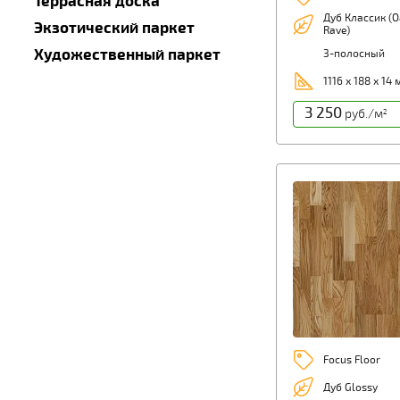
Террасная доска
Дуб Классик (O
Экзотический паркет
Rave)
Художественный паркет
3-полосный
1116 х 188 х 14
3 250
руб./м
2
Focus Floor
Дуб Glossy