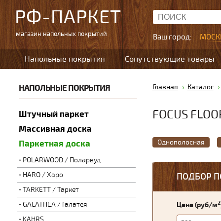
РФ-ПАРКЕТ
магазин напольных покрытий
Ваш город:
МОСК
Напольные покрытия
Сопутствующие товары
НАПОЛЬНЫЕ ПОКРЫТИЯ
Главная
Каталог
FOCUS FLOO
Штучный паркет
Массивная доска
Однополосная
Паркетная доска
POLARWOOD / Поларвуд
HARO / Харо
ПОДБОР П
TARKETT / Таркет
2
GALATHEA / Галатея
Цена (руб/м
KAHRS