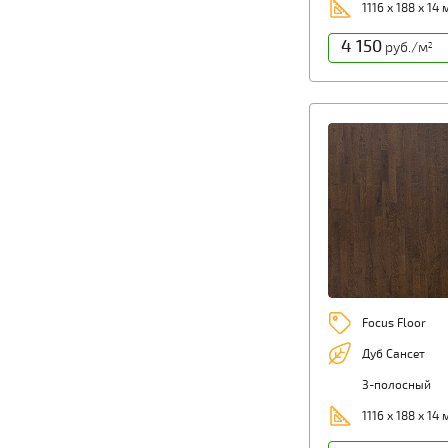
1116 х 188 х 14
4 150
руб./м
2
Focus Floor
Дуб Сансет
3-полосный
1116 х 188 х 14