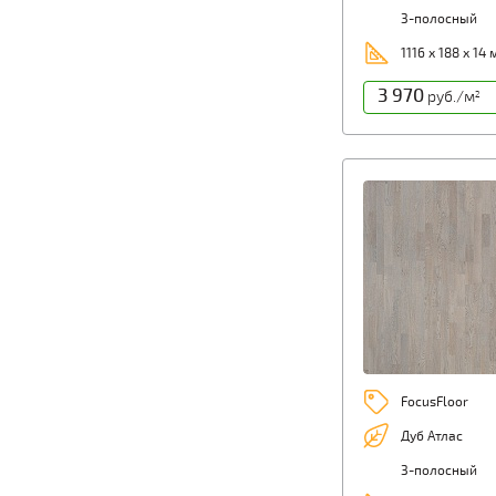
3-полосный
1116 х 188 х 14
3 970
руб./м
2
FocusFloor
Дуб Атлас
3-полосный