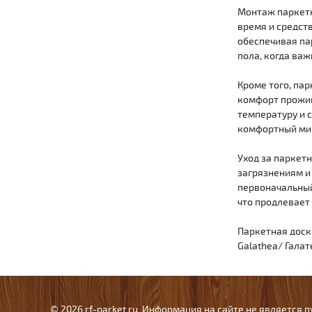
Монтаж паркетн
время и средств
обеспечивая па
пола, когда важ
Кроме того, па
комфорт прожив
температуру и 
комфортный ми
Уход за паркет
загрязнениям и
первоначальный
что продлевает
Паркетная доска
Galathea/ Галат
© 2026 rf-parket.ru. Информация на сайте не является 