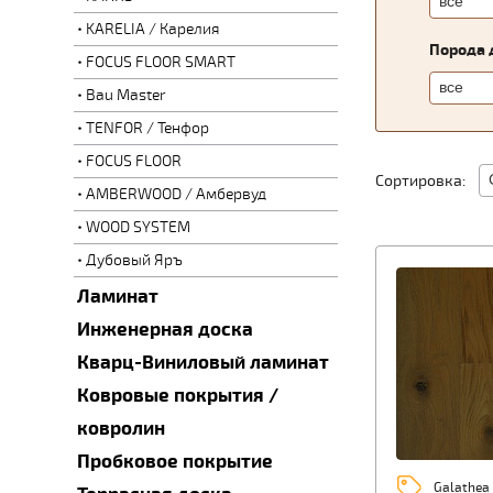
KARELIA / Карелия
Порода 
FOCUS FLOOR SMART
Bau Master
TENFOR / Тенфор
FOCUS FLOOR
Сортировка:
AMBERWOOD / Амбервуд
WOOD SYSTEM
Дубовый Яръ
Ламинат
Инженерная доска
Кварц-Виниловый ламинат
Ковровые покрытия /
ковролин
Пробковое покрытие
Galathea