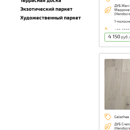
Террасная доска
ДУБ Marr
Экзотический паркет
Марроне
(Handscr
Художественный паркет
1-полосн
400-1200
4 150
руб.
Galathea
ДУБ Crem
(Handscr