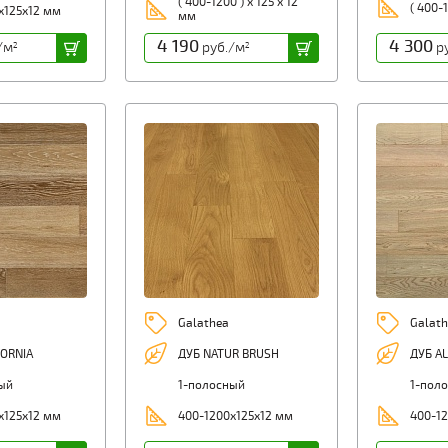
( 400-1200 ) х 125 х 12
( 400-1
х125х12 мм
мм
4 190
4 300
/м
руб./м
ру
2
2
Galathea
Galath
FORNIA
ДУБ NATUR BRUSH
ДУБ A
ый
1-полосный
1-пол
х125х12 мм
400-1200х125х12 мм
400-12