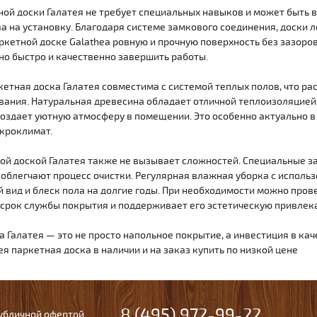
ой доски Галатея не требует специальных навыков и может быть 
а на установку. Благодаря системе замкового соединения, доски л
ркетной доске Galathea ровную и прочную поверхность без зазоров
но быстро и качественно завершить работы.
ркетная доска Галатея совместима с системой теплых полов, что 
ания. Натуральная древесина обладает отличной теплоизоляцией,
создает уютную атмосферу в помещении. Это особенно актуально в
кроклимат.
ной доской Галатея также не вызывает сложностей. Специальные 
 облегчают процесс очистки. Регулярная влажная уборка с исполь
 вид и блеск пола на долгие годы. При необходимости можно пров
 срок службы покрытия и поддерживает его эстетическую привлек
 Галатея — это не просто напольное покрытие, а инвестиция в ка
ея паркетная доска в наличии и на заказ купить по низкой цене
8 (495) 972-99-22
публичной офертой