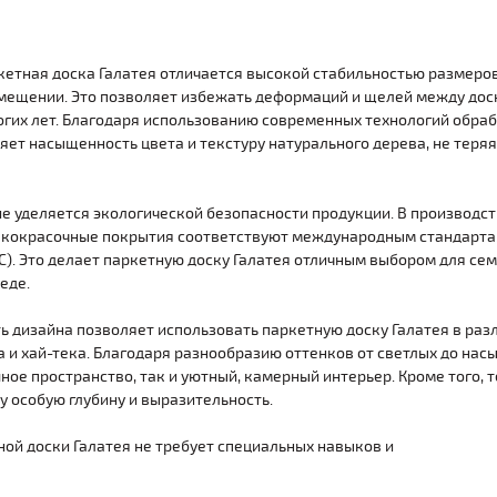
ркетная доска Галатея отличается высокой стабильностью размеро
мещении. Это позволяет избежать деформаций и щелей между доск
гих лет. Благодаря использованию современных технологий обраб
няет насыщенность цвета и текстуру натурального дерева, не теря
е уделяется экологической безопасности продукции. В производс
акокрасочные покрытия соответствуют международным стандартам
). Это делает паркетную доску Галатея отличным выбором для сем
еде.
ь дизайна позволяет использовать паркетную доску Галатея в раз
 и хай-тека. Благодаря разнообразию оттенков от светлых до нас
шное пространство, так и уютный, камерный интерьер. Кроме того,
у особую глубину и выразительность.
ой доски Галатея не требует специальных навыков и