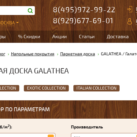
8(495)972-99-22
8(929)677-69-01
ОСКВА
ары
% Скидки
Акции
Статьи
Доставка
лог
Напольные покрытия
Паркетная доска
GALATHEA / Галат
АЯ ДОСКА GALATHEA
LECTION
EXOTIC COLLECTION
ITALIAN COLLECTION
Р ПО ПАРАМЕТРАМ
2
уб/м
):
Производитель