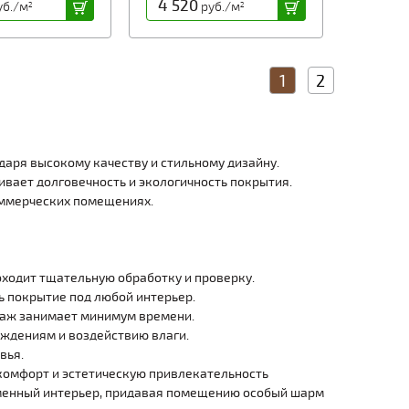
4 520
б./м
руб./м
2
2
1
2
даря высокому качеству и стильному дизайну.
ивает долговечность и экологичность покрытия.
оммерческих помещениях.
оходит тщательную обработку и проверку.
ь покрытие под любой интерьер.
таж занимает минимум времени.
еждениям и воздействию влаги.
вья.
 комфорт и эстетическую привлекательность
ременный интерьер, придавая помещению особый шарм