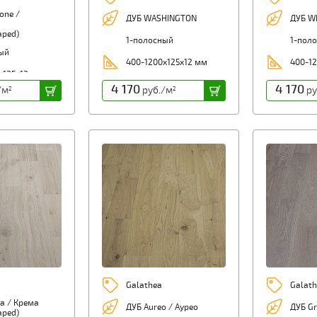
one /
ДУБ WASHINGTON
ДУБ W
aped)
1-полосный
1-пол
ый
400-1200х125х12 мм
400-12
х125х12 мм
4 170
4 170
/м
руб./м
ру
2
2
Galathea
Galath
а / Крема
ДУБ Aureo / Аурео
ДУБ Gr
aped)