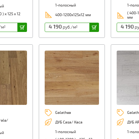
1-полосный
1-пол
ый
( 400-1
 ) х 125 х 12
400-1200х125х12 мм
мм
4 190
4 190
/м
руб./м
ру
2
2
Galathea
Galath
rale/
ДУБ Casa/ Каса
ДУБ A
1-полосный
1-пол
ый