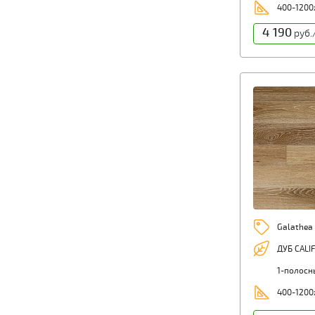
400-1200
4 190
руб.
Galathea
ДУБ CALI
1-полосн
400-1200