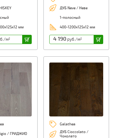
HISKEY
ДУБ Neve / Неве
осный
1-полосный
00х125х12 мм
400-1200х125х12 мм
4 190
б./м
руб./м
2
2
ea
Galathea
ДУБ Cioccolato /
igio / ГРИДЖИО
Чоколато