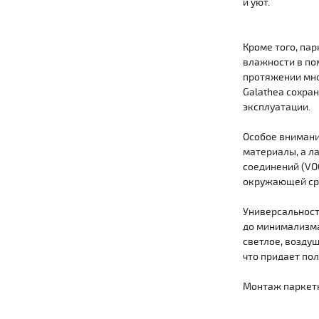
и уют.
Кроме того, па
влажности в по
протяжении мно
Galathea сохра
эксплуатации.
Особое внимани
материалы, а л
соединений (VOC
окружающей ср
Универсальност
до минимализма
светлое, возду
что придает пол
Монтаж паркетн