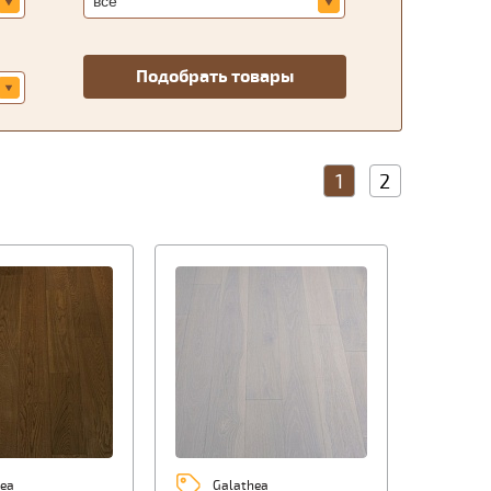
1
2
ea
Galathea