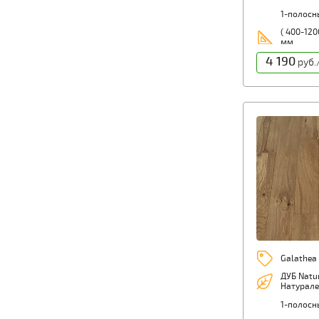
1-полосн
( 400-1200
мм
4 190
руб.
Galathea
ДУБ Natu
Натурале
1-полосн