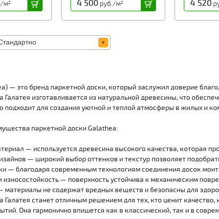
4 500
4 520
./м
руб./м
ру
2
2
ea) — это бренд паркетной доски, который заслужил доверие благо
а Галатея изготавливается из натуральной древесины, что обеспеч
но подходит для создания уютной и теплой атмосферы в жилых и к
ущества паркетной доски Galathea:
териал — используется древесина высокого качества, которая пр
изайнов — широкий выбор оттенков и текстур позволяет подобрат
ки — благодаря современным технологиям соединения досок мон
и износостойкость — поверхность устойчива к механическим повр
— материалы не содержат вредных веществ и безопасны для здоро
а Галатея станет отличным решением для тех, кто ценит качество,
ытий. Она гармонично впишется как в классический, так и в сов