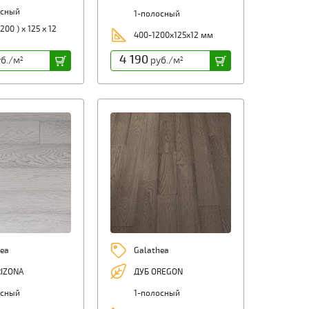
осный
1-полосный
200 ) х 125 х 12
400-1200х125х12 мм
4 190
б./м
руб./м
2
2
ea
Galathea
RIZONA
ДУБ OREGON
осный
1-полосный