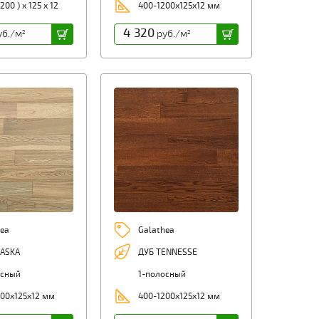
200 ) х 125 х 12
400-1200х125х12 мм
4 320
б./м
руб./м
2
2
ea
Galathea
LASKA
ДУБ TENNESSE
осный
1-полосный
00х125х12 мм
400-1200х125х12 мм