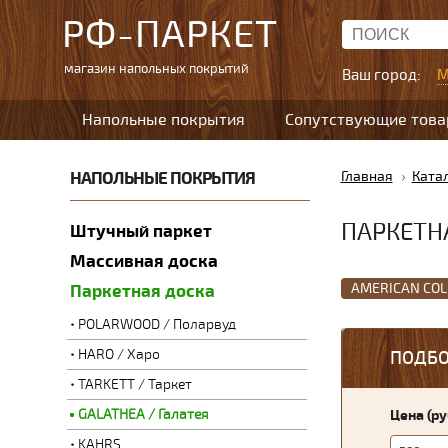
РФ-ПАРКЕТ
магазин напольных покрытий
Ваш город:
М
Напольные покрытия
Сопутствующие тов
НАПОЛЬНЫЕ ПОКРЫТИЯ
Главная
Ката
ПАРКЕТН
Штучный паркет
Массивная доска
AMERICAN COL
Паркетная доска
POLARWOOD / Поларвуд
HARO / Харо
ПОДБО
TARKETT / Таркет
GALATHEA / Галатея
Цена (р
KAHRS