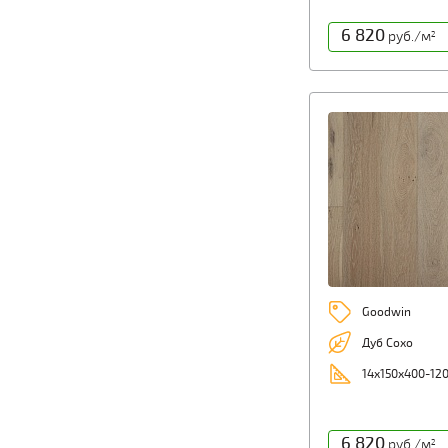
6 820
руб./м
2
Goodwin
Дуб Сохо
14x150x400-12
6 820
руб./м
2