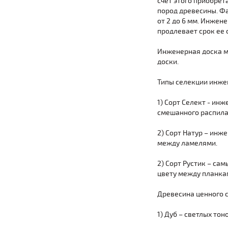
счет этого приобрет
пород древесины. Фа
от 2 до 6 мм. Инжен
продлевает срок ее 
Инженерная доска м
доски.
Типы селекции инже
1) Сорт Селект - ин
смешанного распила,
2) Сорт Натур – инж
между ламелями.
2) Сорт Рустик – са
цвету между планкам
Древесина ценного 
1) Дуб – светлых тон