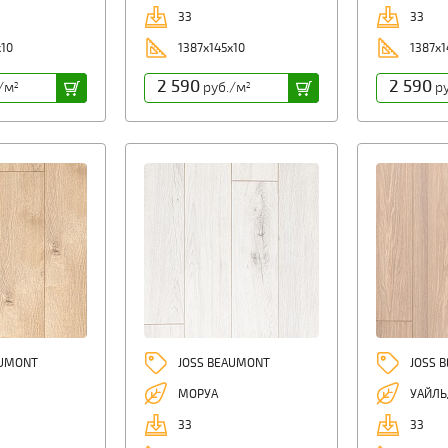
33
33
x10
1387x145x10
1387x1
2 590
2 590
/м
руб./м
ру
2
2
AUMONT
JOSS BEAUMONT
JOSS 
МОРУА
УАЙЛЬ
33
33