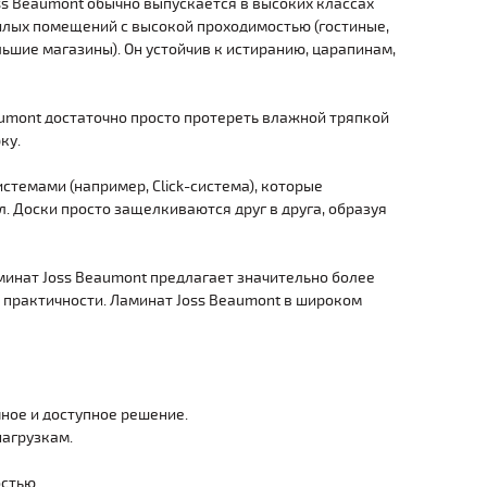
oss Beaumont обычно выпускается в высоких классах
 жилых помещений с высокой проходимостью (гостиные,
льшие магазины). Он устойчив к истиранию, царапинам,
eaumont достаточно просто протереть влажной тряпкой
ку.
темами (например, Click-система), которые
. Доски просто защелкиваются друг в друга, образуя
минат Joss Beaumont предлагает значительно более
о практичности. Ламинат Joss Beaumont в широком
чное и доступное решение.
агрузкам.
стью.