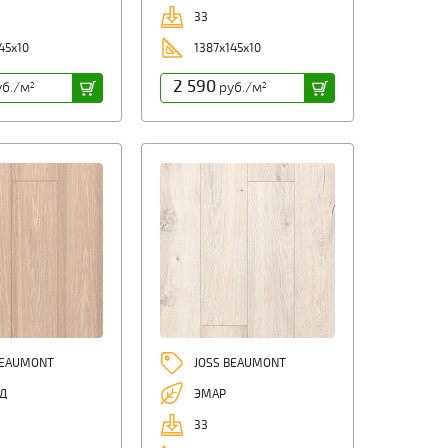
33
45x10
1387x145x10
2 590
б./м
руб./м
2
2
BEAUMONT
JOSS BEAUMONT
Д
ЭМАР
33