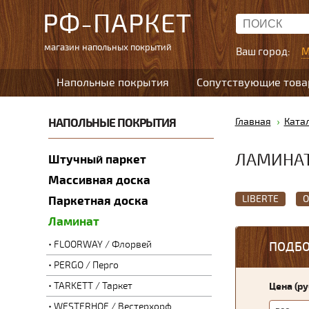
РФ-ПАРКЕТ
магазин напольных покрытий
Ваш город:
М
Напольные покрытия
Сопутствующие тов
НАПОЛЬНЫЕ ПОКРЫТИЯ
Главная
Ката
ЛАМИНАТ
Штучный паркет
Массивная доска
LIBERTE
O
Паркетная доска
Ламинат
FLOORWAY / Флорвей
ПОДБО
PERGO / Перго
TARKETT / Таркет
Цена (р
WESTERHOF / Вестерхорф