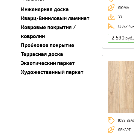
ДЮМА
Инженерная доска
33
Кварц-Виниловый ламинат
1387x145
Ковровые покрытия /
ковролин
2 590
руб.
Пробковое покрытие
Террасная доска
Экзотический паркет
Художественный паркет
JOSS BE
ДЕКАРТ