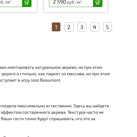
2 590
б./м
руб./м
2
2
1
2
3
4
5
ван имитировать натуральное дерево, но при этом
дорого и стильно, как паркет из массива, но при этом
вступает в игру Joss Beaumont.
ыглядела максимально естественно. Здесь вы найдете
 эффектом состаренного дерева. Текстура часто не
Ваши гости точно будут спрашивать, что это за