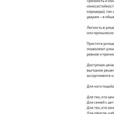
Прочность и изн
износостойкости
коридоры), так 
ударам – в общ
Легкость в уход
или пропылесоси
Простота уклад
позволяют уложи
ровное и прочн
Доступная цена
выгодное решени
ассортименте к
Для кого подой
Для тех, кто це
Для семей с де
Для тех, кто хо
Для офисов, ка