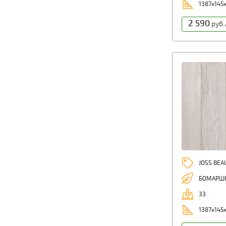
1387x145
2 590
руб.
JOSS BE
БОМАРШ
33
1387x145