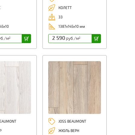
С
КОЛЕТТ
33
45x10
1387x145x10 мм
2 590
б./м
руб./м
2
2
BEAUMONT
JOSS BEAUMONT
Р
ЖЮЛЬ ВЕРН