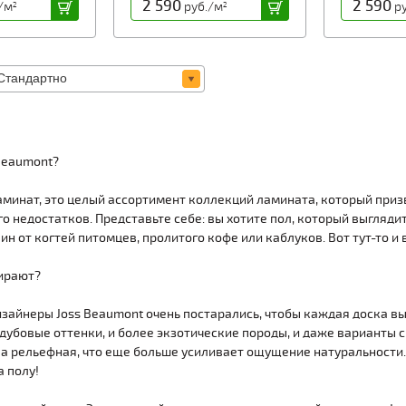
2 590
2 590
/м
руб./м
ру
2
2
Beaumont?
ламинат, это целый ассортимент коллекций ламината, который приз
о недостатков. Представьте себе: вы хотите пол, который выглядит 
ин от когтей питомцев, пролитого кофе или каблуков. Вот тут-то и 
ирают?
изайнеры Joss Beaumont очень постарались, чтобы каждая доска в
дубовые оттенки, и более экзотические породы, и даже варианты с
 а рельефная, что еще больше усиливает ощущение натуральности. 
а полу!