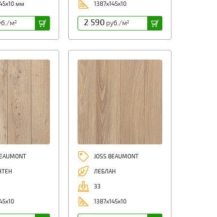
45x10 мм
1387x145x10
2 590
б./м
руб./м
2
2
BEAUMONT
JOSS BEAUMONT
НТЕН
ЛЕБЛАН
33
45x10
1387x145x10