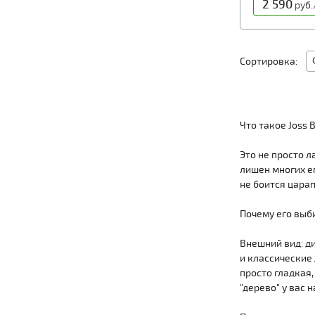
2 590
руб.
Сортировка:
Что такое Joss 
Это не просто 
лишен многих ег
не боится царап
Почему его выб
Внешний вид: д
и классические 
просто гладкая,
"дерево" у вас н