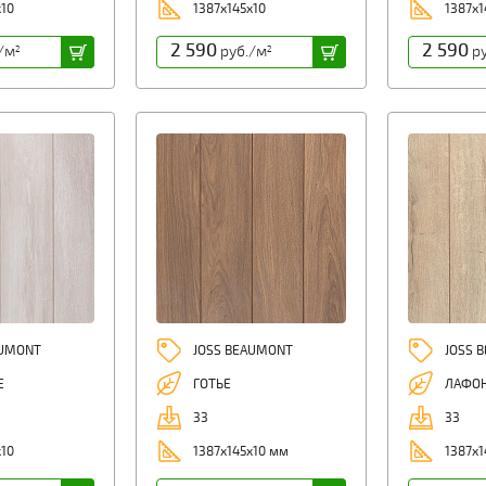
x10
1387x145x10
1387x1
2 590
2 590
/м
руб./м
ру
2
2
AUMONT
JOSS BEAUMONT
JOSS 
Е
ГОТЬЕ
ЛАФО
33
33
x10
1387x145x10 мм
1387x1