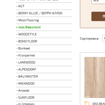
AGT
BERRY ALLOC / БЕРРИ АЛЛОК
Most Flooring
Joss Beaumont
WOODSTYLE
Сортировка:
BOHO FLOOR
Bonkeel
Kronparket
LAMIWOOD
ALPENDORF
BAU MASTER
MAXWOOD
Amadei
SUNFLOOR
JOSS BE
FLOORPAN