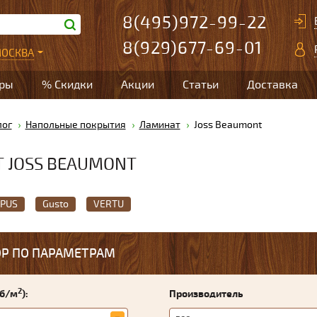
8(495)972-99-22
8(929)677-69-01
ОСКВА
ары
% Скидки
Акции
Статьи
Доставка
лог
Напольные покрытия
Ламинат
Joss Beaumont
 JOSS BEAUMONT
PUS
Gusto
VERTU
Р ПО ПАРАМЕТРАМ
2
уб/м
):
Производитель