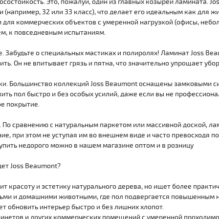
осостойкость. Это, пожалуй, один из главных козырей ламината. J
 (например, 32 или 33 класс), что делает его идеальным как для
и для коммерческих объектов с умеренной нагрузкой (офисы, небо
ем, к повседневным испытаниям.
е. Забудьте о специальных мастиках и полиролях! Ламинат Joss B
ть. Он не впитывает грязь и пятна, что значительно упрощает убор
ки. Большинство коллекций Joss Beaumont оснащены замковыми сис
ть пол быстро и без особых усилий, даже если вы не профессионал
ое покрытие.
. По сравнению с натуральным паркетом или массивной доской, ла
е, при этом не уступая им во внешнем виде и часто превосходя п
упить недорого можно в нашем магазине оптом и в розницу
дет Joss Beaumont?
нит красоту и эстетику натурального дерева, но ищет более практи
тьми и домашними животными, где пол подвергается повышенным н
чет обновить интерьер быстро и без лишних хлопот.
бинетов и других коммерческих помещений с умеренной проходимо