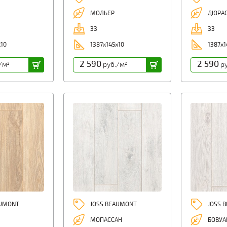
МОЛЬЕР
ДЮРА
33
33
x10
1387x145x10
1387x1
2 590
2 590
/м
руб./м
ру
2
2
AUMONT
JOSS BEAUMONT
JOSS 
МОПАССАН
БОВУА