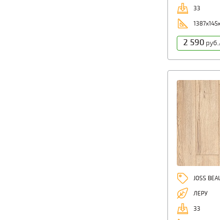
33
1387x145
2 590
руб.
JOSS BE
ЛЕРУ
33