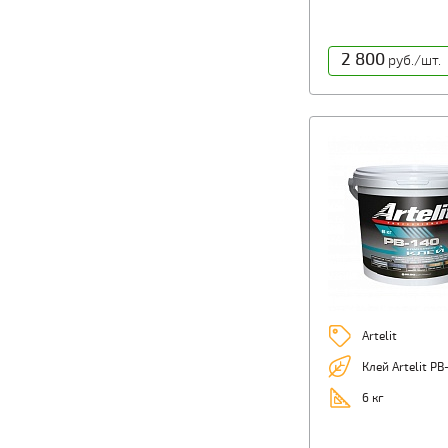
2 800
руб./шт.
Artelit
Клей Artelit PB
6 кг