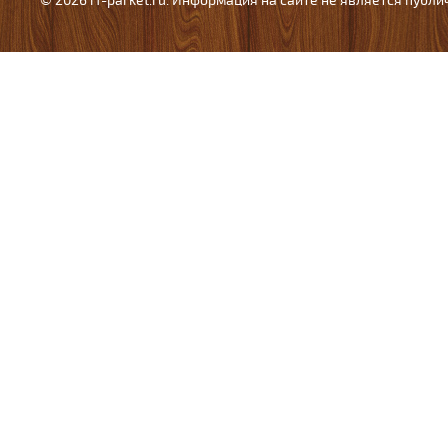
© 2026 rf-parket.ru. Информация на сайте не является публ