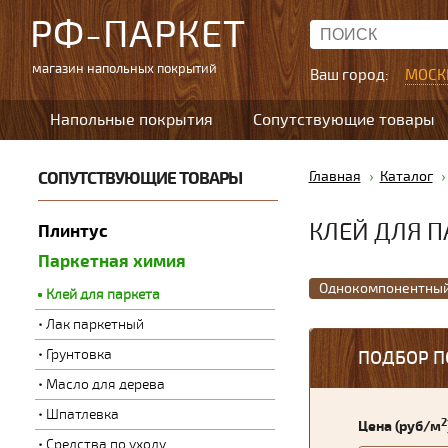
РФ-ПАРКЕТ
магазин напольных покрытий
Ваш город:
МОСК
Напольные покрытия
Сопутствующие товары
СОПУТСТВУЮЩИЕ ТОВАРЫ
Главная
Каталог
КЛЕЙ ДЛЯ П
Плинтус
Паркетная химия
Однокомпонентны
Клей для паркета
Лак паркетный
Грунтовка
ПОДБОР П
Масло для дерева
Шпатлевка
2
Цена (руб/м
Средства по уходу