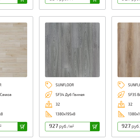
R
SUNFLOOR
SUNFL
 Самоа
SF34 Дуб Гвинея
SF35 В
32
32
x8
1380x195x8
1380x1
927
927
руб./м
руб
2
2