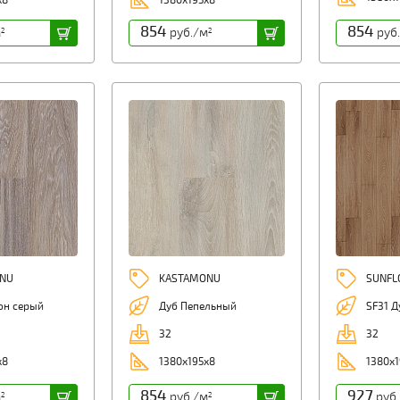
х8
1380х195х8
854
854
м
руб./м
руб
2
2
NU
KASTAMONU
SUNFL
он серый
Дуб Пепельный
SF31 
32
32
х8
1380х195х8
1380x1
854
927
м
руб./м
руб
2
2