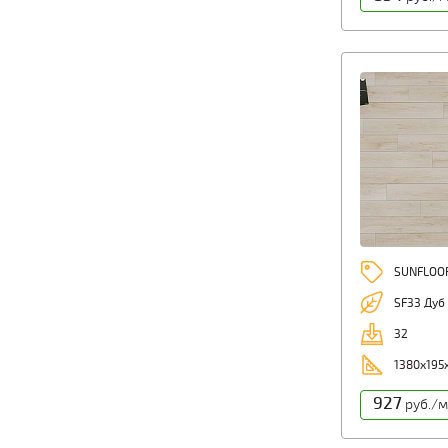
SUNFLOO
SF33 Дуб
32
1380x195
927
руб./м