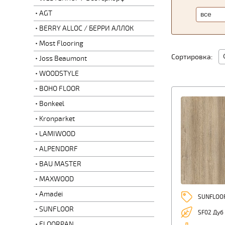
AGT
BERRY ALLOC / БЕРРИ АЛЛОК
Most Flooring
Сортировка:
Joss Beaumont
WOODSTYLE
BOHO FLOOR
Bonkeel
Kronparket
LAMIWOOD
ALPENDORF
BAU MASTER
MAXWOOD
Amadei
SUNFLOO
SUNFLOOR
SF02 Дуб
FLOORPAN