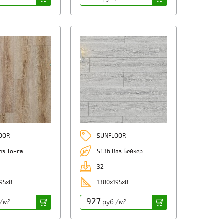
OOR
SUNFLOOR
яз Тонга
SF36 Вяз Бейкер
32
95x8
1380x195x8
927
./м
руб./м
2
2