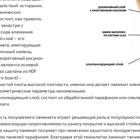
ействий: истирания,
анических
стоит, как правило,
 зачастую с
ксида алюминия
 слой – это
мага, имитирующая
елочный камень,
коративный рисунок.
 является основой
ва сделана из HDF
re board) –
истой плиты высокой плотности, именно она делает ламинат очен
геометрические параметры неизменными.
билизирующий слой, состоит из обработанной парафином или смол
лаги.
сть получаемого ламината играет решающую роль в популярности 
ревосходную сопротивляемость износу покрытия и высокой стойк
 защиту ламинат получает при нанесении защитного полиуретано
ок панелей парафином. Благодаря этой технологии ламинат также