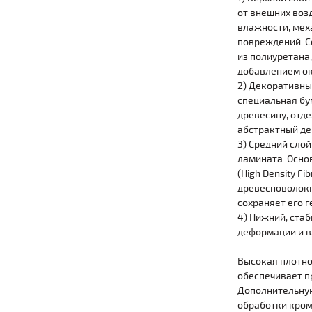
от внешних возд
влажности, мех
повреждений. Со
из полиуретана,
добавлением о
2) Декоративный
специальная бу
древесину, отд
абстрактный де
3) Средний слой
ламината. Осно
(High Density Fib
древесноволокн
сохраняет его 
4) Нижний, ста
деформации и в
Высокая плотно
обеспечивает п
Дополнительную
обработки кром