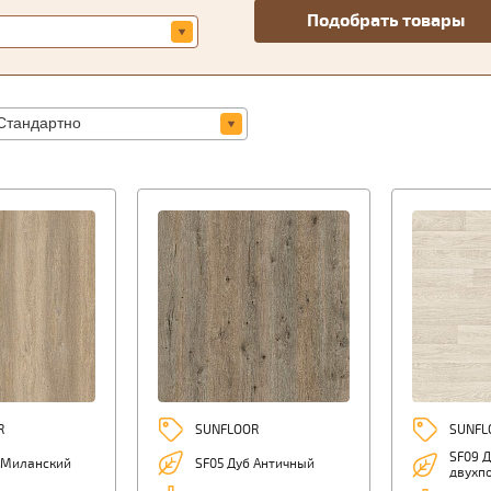
R
SUNFLOOR
SUNFL
SF09 
 Миланский
SF05 Дуб Античный
двухп