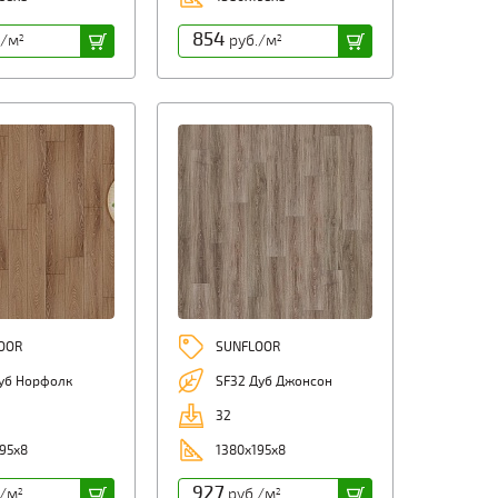
854
./м
руб./м
2
2
OOR
SUNFLOOR
Дуб Норфолк
SF32 Дуб Джонсон
32
95x8
1380x195x8
927
./м
руб./м
2
2