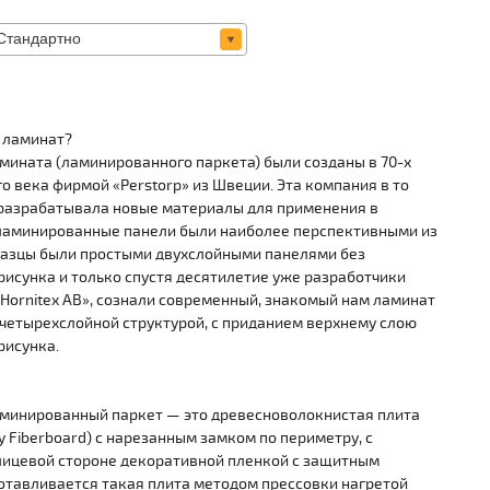
 ламинат?
мината (ламинированного паркета) были созданы в 70-х
о века фирмой «Perstorp» из Швеции. Эта компания в то
разрабатывала новые материалы для применения в
ламинированные панели были наиболее перспективными из
разцы были простыми двухслойными панелями без
рисунка и только спустя десятилетие уже разработчики
«Hornitex AB», сознали современный, знакомый нам ламинат
 четырехслойной структурой, с приданием верхнему слою
рисунка.
аминированный паркет — это древесноволокнистая плита
ty Fiberboard) с нарезанным замком по периметру, с
лицевой стороне декоративной пленкой с защитным
отавливается такая плита методом прессовки нагретой