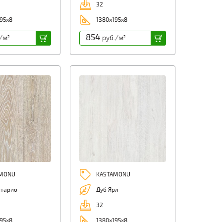
32
95х8
1380х195х8
854
/м
руб./м
2
2
MONU
KASTAMONU
нтарио
Дуб Ярл
32
95х8
1380х195х8