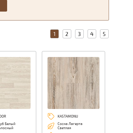
1
2
3
4
5
OOR
KASTAMONU
Дуб Белый
Сосна Лагерта
олосный
Cветлая