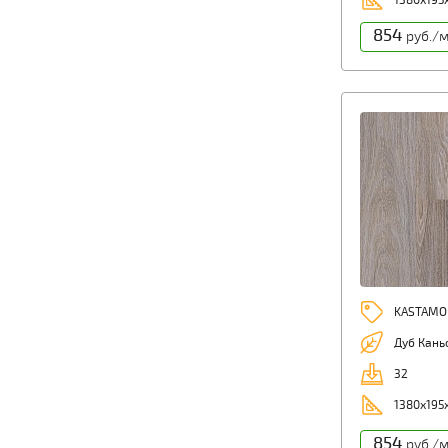
1380х195
854
руб./
KASTAMO
Дуб Кань
32
1380х195
854
руб./