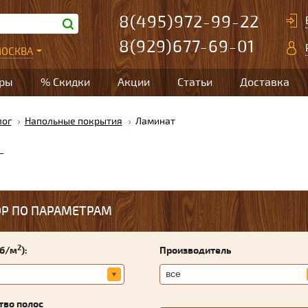
8(495)972-99-22
8(929)677-69-01
ОСКВА
ары
% Скидки
Акции
Статьи
Доставка
лог
Напольные покрытия
Ламинат
Т
Р ПО ПАРАМЕТРАМ
2
уб/м
):
Производитель
тво полос