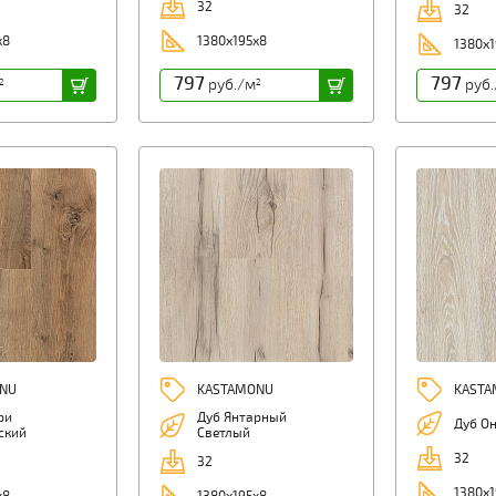
32
32
х8
1380х195х8
1380х1
797
797
руб./м
руб.
2
2
NU
KASTAMONU
KASTA
ри
Дуб Янтарный
Дуб О
ский
Светлый
32
32
1380х1