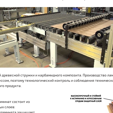
й древесной стружки и карбамидного композита. Производство л
ессом, поэтому технологический контроль и соблюдения техническ
го продукта.
минат состоит из
ых слоев:
й ламината защищает