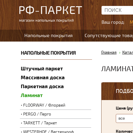
РФ-ПАРКЕТ
магазин напольных покрытий
Ваш город:
М
Напольные покрытия
Сопутствующие тов
НАПОЛЬНЫЕ ПОКРЫТИЯ
Главная
Ката
ЛАМИНА
Штучный паркет
Массивная доска
Паркетная доска
ПОДБО
Ламинат
FLOORWAY / Флорвей
Цена (р
PERGO / Перго
TARKETT / Таркет
Количес
WESTERHOF / Вестерхорф