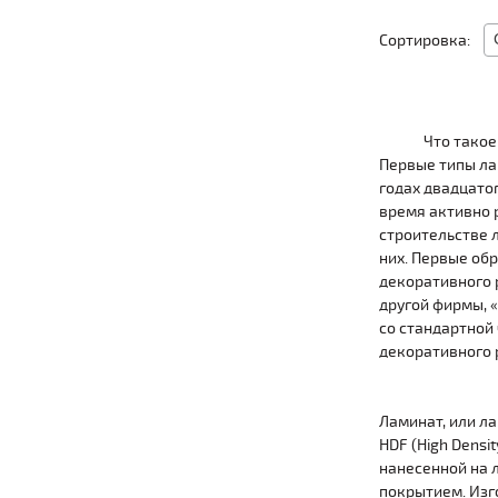
Сортировка:
Что такое
Первые типы ла
годах двадцатог
время активно 
строительстве 
них. Первые об
декоративного 
другой фирмы, 
со стандартной
декоративного 
Ламинат, или л
HDF (High Densi
нанесенной на 
покрытием. Изг