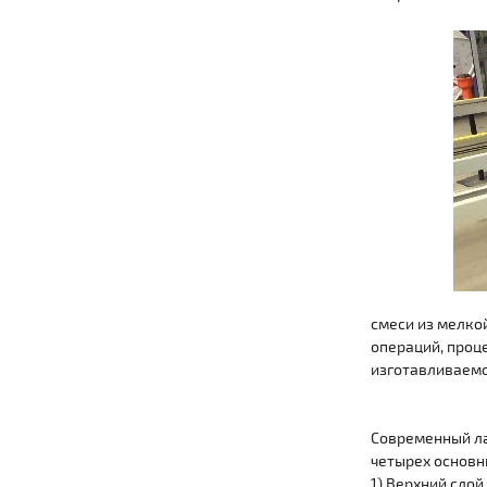
смеси из мелко
операций, проц
изготавливаемо
Современный ла
четырех основн
1) Верхний сло