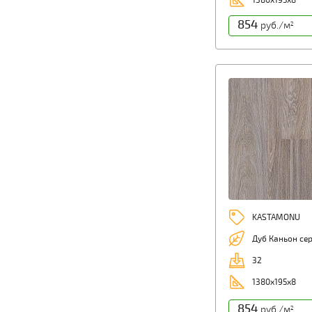
1380х195х8
854
руб./м
2
KASTAMONU
Дуб Каньон се
32
1380х195х8
854
руб./м
2