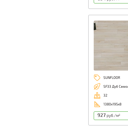
SUNFLOOR
SF33 Дуб Само
32
1380x195x8
927
руб./м
2