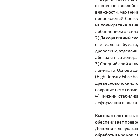
от внешних воздейст
влажности, механич
повреждений. Состои
из полиуретана, зач
добавлением оксид
2) Декоративный сло
специальная бумага
древесину, отделочн
абстрактный декора
3) Средний слой явл
ламината. Основа сд
(High Density Fibre bo
древесноволокнисто
сохраняет его геом
4) Нижний, стабилиз
деформации и влаги.
Высокая плотность 
обеспечивает прево
Дополнительную защ
обработки кромок п