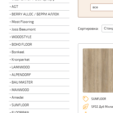
AGT
BERRY ALLOC / БЕРРИ АЛЛОК
Most Flooring
Сортировка:
Joss Beaumont
WOODSTYLE
BOHO FLOOR
Bonkeel
Kronparket
LAMIWOOD
ALPENDORF
BAU MASTER
MAXWOOD
Amadei
SUNFLOOR
SUNFLOOR
SF02 Дуб Мила
FLOORPAN