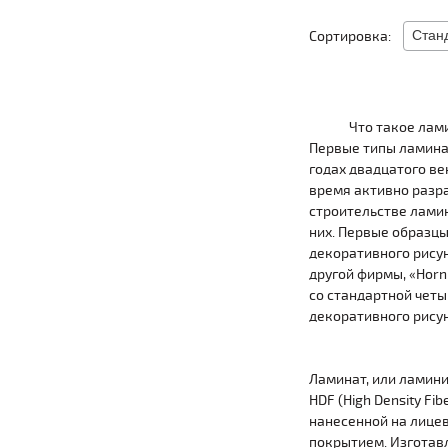
Сортировка:
Что такое лам
Первые типы ламинат
годах двадцатого ве
время активно разр
строительстве лами
них. Первые образц
декоративного рисун
другой фирмы, «Horn
со стандартной четы
декоративного рисун
Ламинат, или ламин
HDF (High Density Fi
нанесенной на лице
покрытием. Изготав