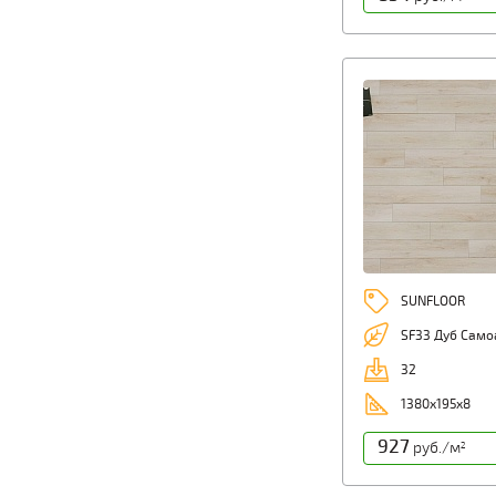
SUNFLOOR
SF33 Дуб Само
32
1380x195x8
927
руб./м
2