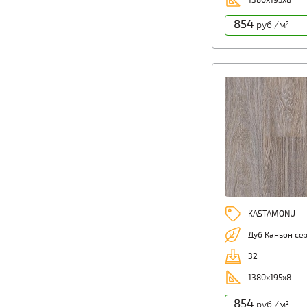
1380х195х8
854
руб./м
2
KASTAMONU
Дуб Каньон се
32
1380х195х8
854
руб./м
2