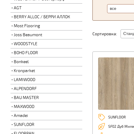
AGT
BERRY ALLOC / БЕРРИ АЛЛОК
Most Flooring
Сортировка:
Joss Beaumont
WOODSTYLE
BOHO FLOOR
Bonkeel
Kronparket
LAMIWOOD
ALPENDORF
BAU MASTER
MAXWOOD
Amadei
SUNFLOOR
SUNFLOOR
SF02 Дуб Мила
FLOORPAN