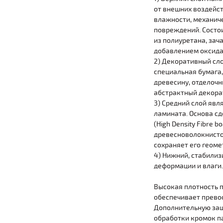
от внешних воздейст
влажности, механич
повреждений. Состои
из полиуретана, зач
добавлением оксид
2) Декоративный сло
специальная бумага
древесину, отделочн
абстрактный декора
3) Средний слой явл
ламината. Основа сд
(High Density Fibre bo
древесноволокнисто
сохраняет его геом
4) Нижний, стабилиз
деформации и влаги.
Высокая плотность 
обеспечивает прево
Дополнительную защ
обработки кромок п