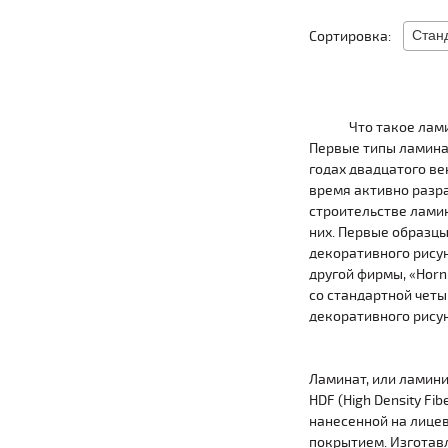
Сортировка:
Что такое лам
Первые типы ламинат
годах двадцатого ве
время активно разр
строительстве лами
них. Первые образц
декоративного рисун
другой фирмы, «Horn
со стандартной четы
декоративного рисун
Ламинат, или ламин
HDF (High Density Fi
нанесенной на лице
покрытием. Изготав