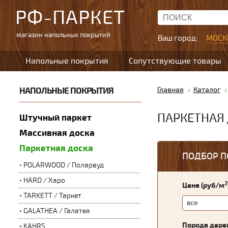
РФ-ПАРКЕТ
магазин напольных покрытий
Ваш город:
МОСК
Напольные покрытия
Сопутствующие товары
НАПОЛЬНЫЕ ПОКРЫТИЯ
Главная
Каталог
ПАРКЕТНАЯ
Штучный паркет
Массивная доска
Паркетная доска
ПОДБОР П
POLARWOOD / Поларвуд
HARO / Харо
2
Цена (руб/м
TARKETT / Таркет
GALATHEA / Галатея
Порода дере
KAHRS