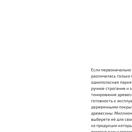
Если первоначально
различалась только 
однополосная парке
ручное строгание и 
тонирование древеси
готовность к эксплу
деревянными покрыт
древесины. Миллионы
выберете её для сво
из продукции которы
помогут вам и ответ