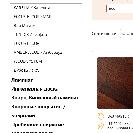
KARELIA / Карелия
FOCUS FLOOR SMART
Bau Master
Сортировка:
TENFOR / Тенфор
FOCUS FLOOR
AMBERWOOD / Амбервуд
WOOD SYSTEM
Дубовый Яръ
Ламинат
Инженерная доска
Кварц-Виниловый ламинат
Ковровые покрытия /
ковролин
BAU MASTER
Пробковое покрытие
HI1152 Хикори
брашированн