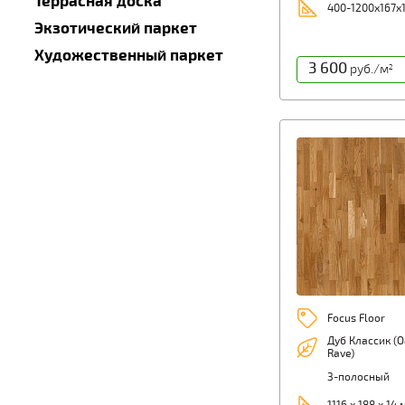
Террасная доска
400-1200х167х
Экзотический паркет
Художественный паркет
3 600
руб./м
2
Focus Floor
Дуб Классик (O
Rave)
3-полосный