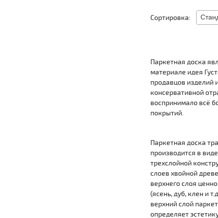
Сортировка:
Паркетная доска яв
материале идея Густ
продавцов изделий и
консервативной отра
воспринимало всё бо
покрытий.
Паркетная доска тр
производится в виде
трехслойной констру
слоев хвойной древ
верхнего слоя ценн
(ясень, дуб, клен и т.
верхний слой паркет
определяет эстетику