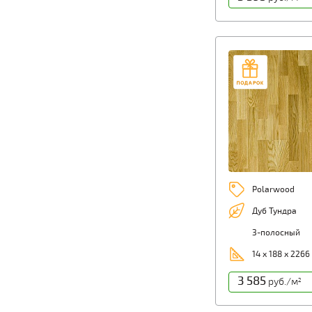
Polarwood
Дуб Тундра
3-полосный
14 х 188 х 2266
3 585
руб./м
2