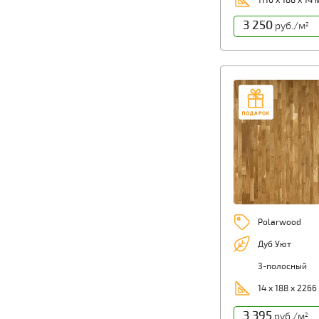
1116 х 188 х 14
3 250
руб./м
2
Polarwood
Дуб Уют
3-полосный
14 х 188 х 2266
3 395
руб./м
2