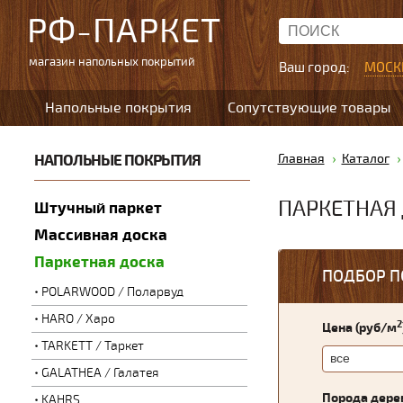
РФ-ПАРКЕТ
магазин напольных покрытий
Ваш город:
МОСК
Напольные покрытия
Сопутствующие товары
НАПОЛЬНЫЕ ПОКРЫТИЯ
Главная
Каталог
ПАРКЕТНАЯ
Штучный паркет
Массивная доска
Паркетная доска
ПОДБОР П
POLARWOOD / Поларвуд
HARO / Харо
2
Цена (руб/м
TARKETT / Таркет
GALATHEA / Галатея
Порода дере
KAHRS