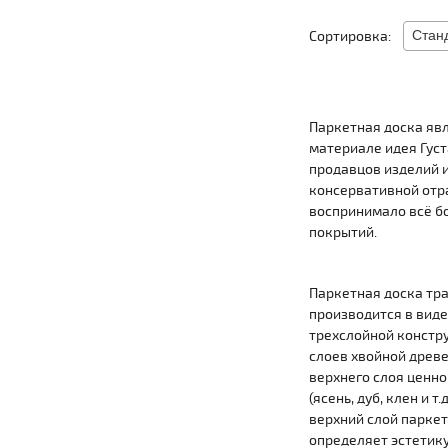
Сортировка:
Паркетная доска яв
материале идея Густ
продавцов изделий и
консервативной отра
воспринимало всё бо
покрытий.
Паркетная доска тр
производится в виде
трехслойной констру
слоев хвойной древ
верхнего слоя ценн
(ясень, дуб, клен и т.
верхний слой паркет
определяет эстетику