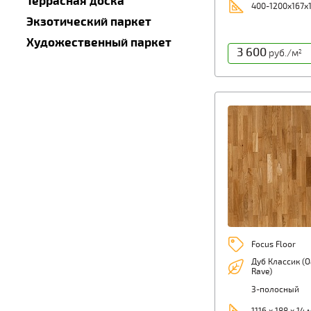
Террасная доска
400-1200х167х
Экзотический паркет
Художественный паркет
3 600
руб./м
2
Focus Floor
Дуб Классик (O
Rave)
3-полосный