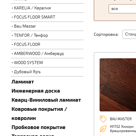
KARELIA / Карелия
FOCUS FLOOR SMART
Bau Master
Сортировка:
TENFOR / Тенфор
FOCUS FLOOR
AMBERWOOD / Амбервуд
WOOD SYSTEM
Дубовый Яръ
Ламинат
Инженерная доска
Кварц-Виниловый ламинат
Ковровые покрытия /
ковролин
BAU MASTER
Пробковое покрытие
HI1152 Хикори
брашированн