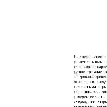
Если первоначально
различалась только 
однополосная парке
ручное строгание и 
тонирование древеси
готовность к эксплу
деревянными покрыт
древесины. Миллионы
выберете её для сво
из продукции которы
помогут вам и ответ