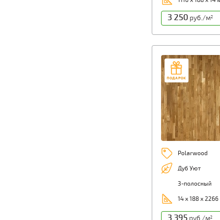
1116 х 188 х 14
3 250
руб./м
2
Polarwood
Дуб Уют
3-полосный
14 х 188 х 2266
3 395
руб./м
2