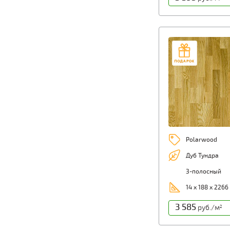
Polarwood
Дуб Тундра
3-полосный
14 х 188 х 2266
3 585
руб./м
2