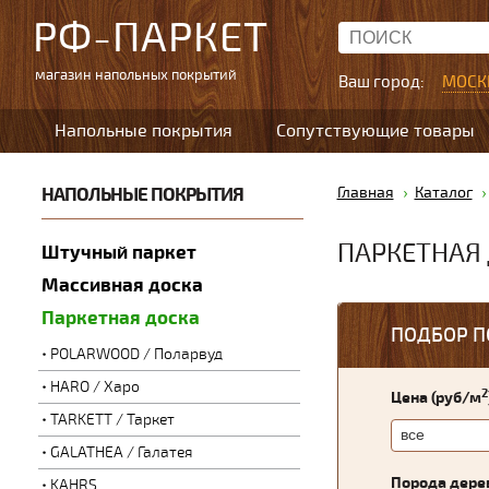
РФ-ПАРКЕТ
магазин напольных покрытий
Ваш город:
МОСК
Напольные покрытия
Сопутствующие товары
НАПОЛЬНЫЕ ПОКРЫТИЯ
Главная
Каталог
ПАРКЕТНАЯ
Штучный паркет
Массивная доска
Паркетная доска
ПОДБОР П
POLARWOOD / Поларвуд
HARO / Харо
2
Цена (руб/м
TARKETT / Таркет
GALATHEA / Галатея
Порода дере
KAHRS