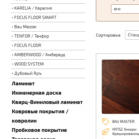
KARELIA / Карелия
FOCUS FLOOR SMART
Bau Master
Сортировка:
TENFOR / Тенфор
FOCUS FLOOR
AMBERWOOD / Амбервуд
WOOD SYSTEM
Дубовый Яръ
Ламинат
Инженерная доска
Кварц-Виниловый ламинат
Ковровые покрытия /
ковролин
BAU MASTER
Пробковое покрытие
HI1152 Хикори
брашированн