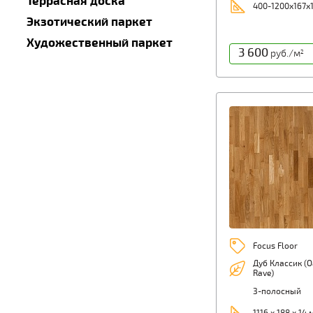
Террасная доска
400-1200х167х
Экзотический паркет
Художественный паркет
3 600
руб./м
2
Focus Floor
Дуб Классик (O
Rave)
3-полосный