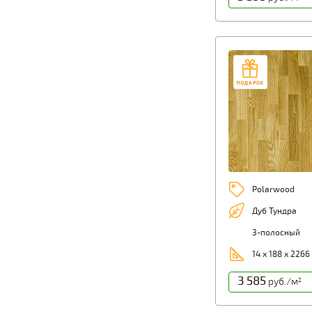
Polarwood
Дуб Тундра
3-полосный
14 х 188 х 2266
3 585
руб./м
2