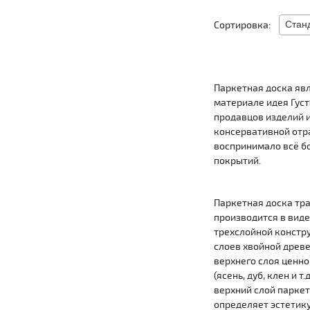
Сортировка:
Паркетная доска яв
материале идея Густ
продавцов изделий и
консервативной отра
воспринимало всё бо
покрытий.
Паркетная доска тр
производится в виде
трехслойной констру
слоев хвойной древ
верхнего слоя ценн
(ясень, дуб, клен и т.
верхний слой паркет
определяет эстетику