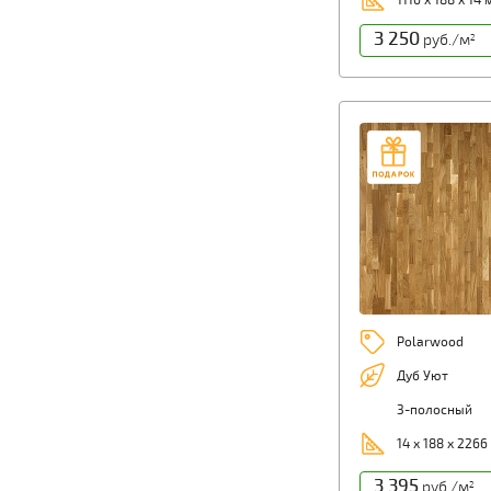
1116 х 188 х 14
3 250
руб./м
2
Polarwood
Дуб Уют
3-полосный
14 х 188 х 2266
3 395
руб./м
2