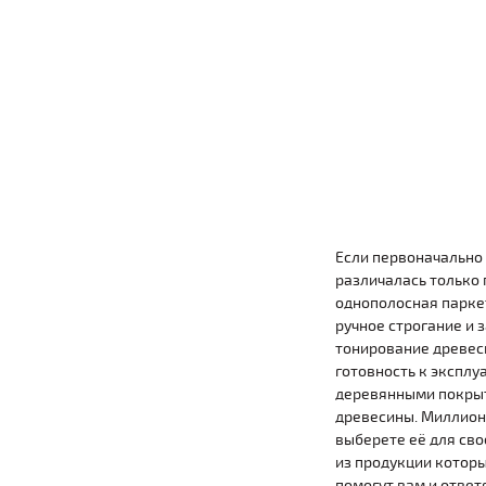
Если первоначально
различалась только 
однополосная парке
ручное строгание и 
тонирование древеси
готовность к эксплу
деревянными покрыт
древесины. Миллионы
выберете её для сво
из продукции которы
помогут вам и ответ