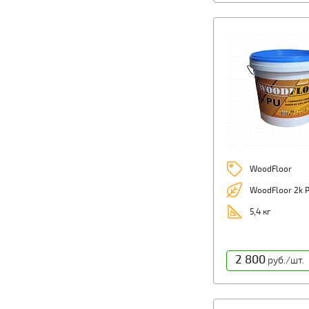
WoodFloor
WoodFloor 2k P
5,4 кг
2 800
руб./шт.