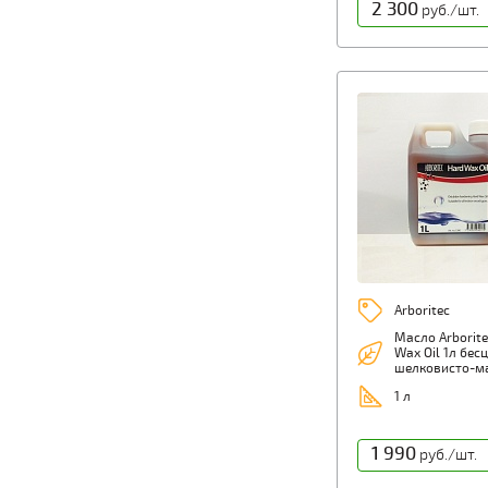
2 300
руб./шт.
Arboritec
Масло Arborite
Wax Oil 1л бес
шелковисто-м
1 л
1 990
руб./шт.