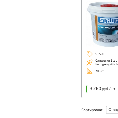
STAUF
Салфетки Stau
Reinigungstüch
70 шт
3 260
руб./шт.
Сортировка: