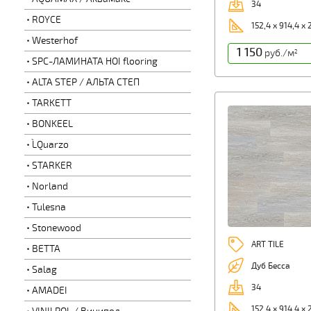
34
ROYCE
152,4 х 914,4 х 
Westerhof
1 150
руб./м
2
SPC-ЛАМИНАТА HOI flooring
ALTA STEP / АЛЬТА СТЕП
TARKETT
BONKEEL
L`Quarzo
STARKER
Norland
Tulesna
Stonewood
ART TILE
BETTA
Дуб Бесса
Salag
34
AMADEI
152,4 х 914,4 х 