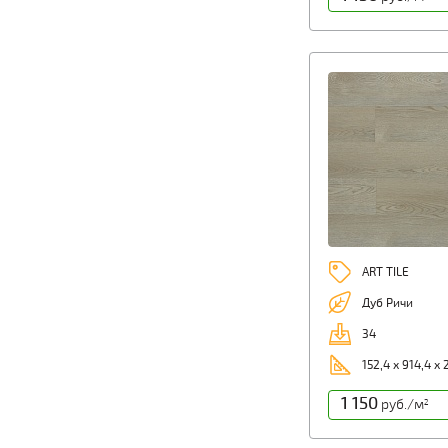
ART TILE
Дуб Ричи
34
152,4 х 914,4 х 
1 150
руб./м
2