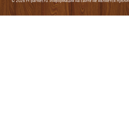
© 2026 rf-parket.ru. Информация на сайте не является публ