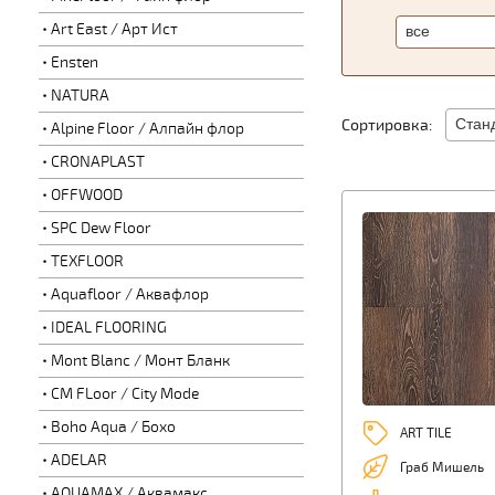
Art East / Арт Ист
Ensten
NATURA
Сортировка:
Alpine Floor / Алпайн флор
CRONAPLAST
OFFWOOD
SPC Dew Floor
TEXFLOOR
Aquafloor / Аквафлор
IDEAL FLOORING
Mont Blanc / Монт Бланк
CM FLoor / City Mode
Boho Aqua / Бохо
ART TILE
ADELAR
Граб Мишель
AQUAMAX / Аквамакс