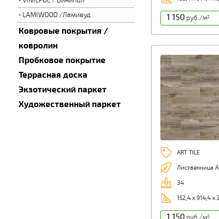
VINILPOL / Винипол
LAMIWOOD /Ламивуд
1 150
руб./м
2
Ковровые покрытия /
ковролин
Пробковое покрытие
Террасная доска
Экзотический паркет
Художественный паркет
ART TILE
Лиственница А
34
152,4 х 914,4 х 
1 150
руб./м
2