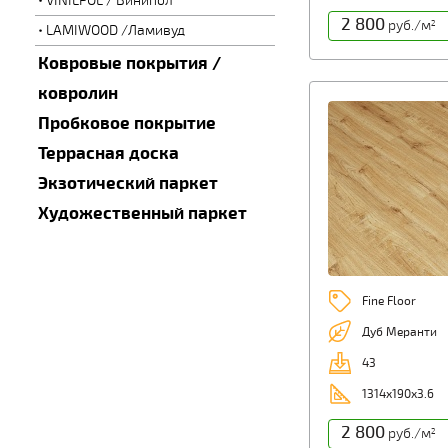
VINILPOL / Винипол
2 800
руб./м
2
LAMIWOOD /Ламивуд
Ковровые покрытия /
ковролин
Пробковое покрытие
Террасная доска
Экзотический паркет
Художественный паркет
Fine Floor
Дуб Меранти
43
1314x190x3.6
2 800
руб./м
2