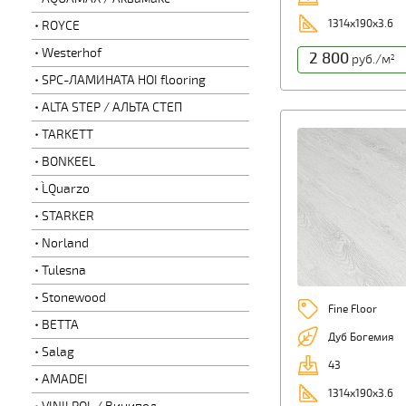
1314x190x3.6
ROYCE
Westerhof
2 800
руб./м
2
SPC-ЛАМИНАТА HOI flooring
ALTA STEP / АЛЬТА СТЕП
TARKETT
BONKEEL
L`Quarzo
STARKER
Norland
Tulesna
Stonewood
Fine Floor
BETTA
Дуб Богемия
Salag
43
AMADEI
1314x190x3.6