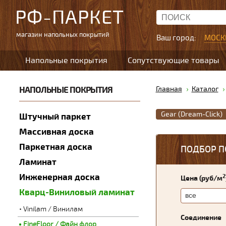
РФ-ПАРКЕТ
магазин напольных покрытий
Ваш город:
МОСК
Напольные покрытия
Сопутствующие товары
НАПОЛЬНЫЕ ПОКРЫТИЯ
Главная
Каталог
Gear (Dream-Click)
Штучный паркет
Массивная доска
Паркетная доска
ПОДБОР П
Ламинат
Инженерная доска
2
Цена (руб/м
Кварц-Виниловый ламинат
Vinilam / Винилам
Соединение
FineFloor / Файн флор