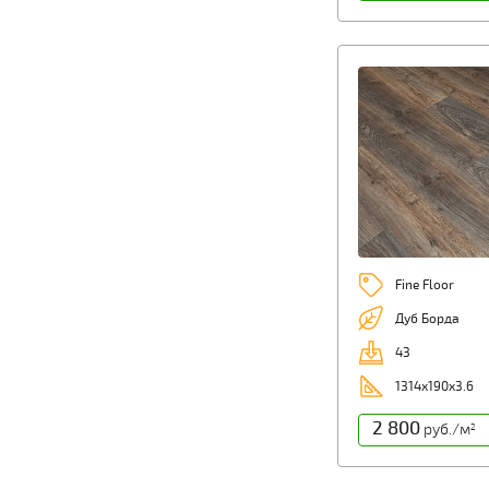
Fine Floor
Дуб Борда
43
1314x190x3.6
2 800
руб./м
2