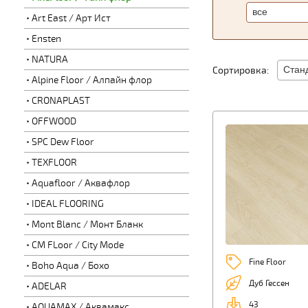
Art East / Арт Ист
Ensten
NATURA
Сортировка:
Alpine Floor / Алпайн флор
CRONAPLAST
OFFWOOD
SPC Dew Floor
TEXFLOOR
Aquafloor / Аквафлор
IDEAL FLOORING
Mont Blanc / Монт Бланк
CM FLoor / City Mode
Fine Floor
Boho Aqua / Бохо
Дуб Гессен
ADELAR
43
AQUAMAX / Аквамакс