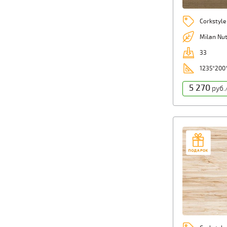
Corkstyle
Milan Nu
33
1235*200
5 270
руб.