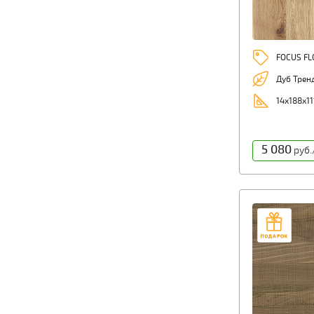
FOCUS F
Дуб Трен
14х188х11
5 080
руб.