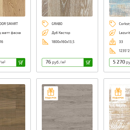
LOOR SMART
GRABO
Corkst
д матт фаска
Дуб Кастор
Lazurit
16
1800х160х13,5
33
1235*2
76
5 270
/м
руб./м
ру
2
2