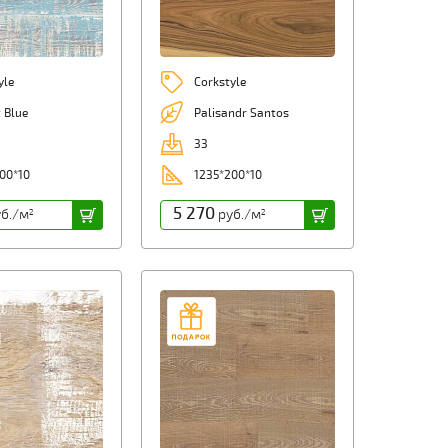
yle
Corkstyle
 Blue
Palisandr Santos
33
00*10
1235*200*10
5 270
б./м
руб./м
2
2