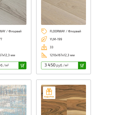
WAY / Флорвей
FLOORWAY / Флорвей
77
YLM-199
33
67х12,3 мм
1210х167х12,3 мм
3 450
б./м
руб./м
2
2