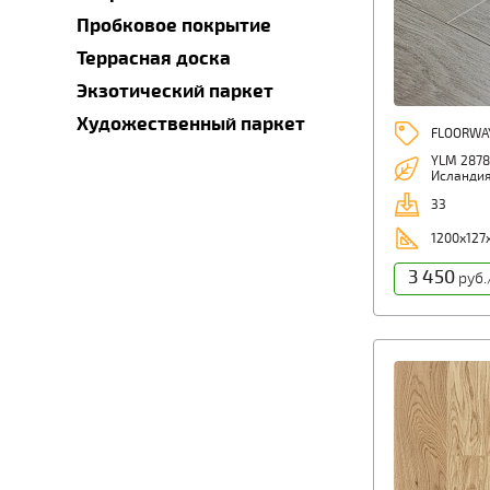
Пробковое покрытие
Террасная доска
Экзотический паркет
Художественный паркет
FLOORWAY
YLM 2878
Исланди
33
1200х127
3 450
руб.