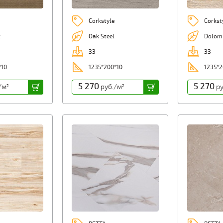
Corkstyle
Corkst
t
Oak Steel
Dolomi
33
33
*10
1235*200*10
1235*2
5 270
5 270
/м
руб./м
ру
2
2