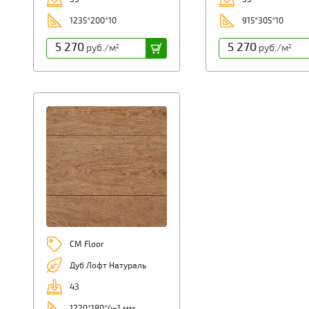
1235*200*10
915*305*10
5 270
5 270
руб./м
руб./м
2
2
CM Floor
Дуб Лофт Натураль
43
1220*180*4+1 мм