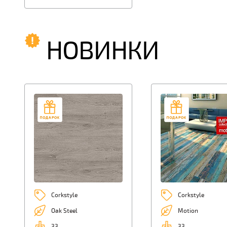
НОВИНКИ
Corkstyle
Corkstyle
Oak Steel
Motion
33
33