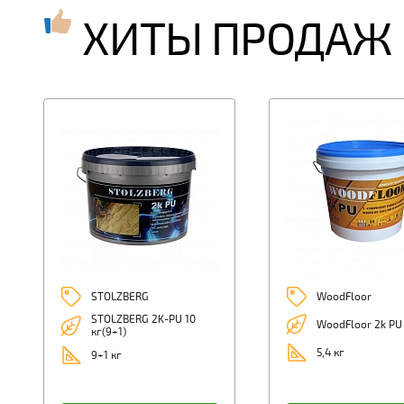
ХИТЫ ПРОДАЖ
STOLZBERG
WoodFloor
STOLZBERG 2K-PU 10
WoodFloor 2k PU 
кг(9+1)
5,4 кг
9+1 кг