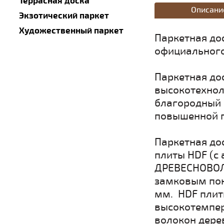
Террасная доска
Описани
Экзотический паркет
Художественный паркет
Паркетная до
официального
Паркетная до
высокотехнол
благородный 
повышенной п
Паркетная до
плиты HDF (с 
ДРЕВЕСНОВОЛ
замковым пок
мм. HDF плит
высокотемпер
волокон дере