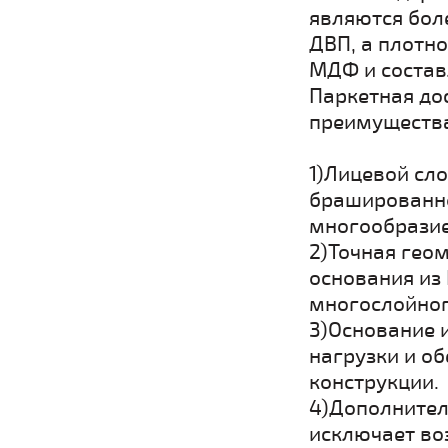
являются бол
ДВП, а плотн
МДФ и составл
Паркетная до
преимущества
1)Лицевой сло
брашированно
многообрази
2)Точная геом
основания из 
многослойног
3)Основание 
нагрузки и о
конструкц
4)Дополнител
исключает во