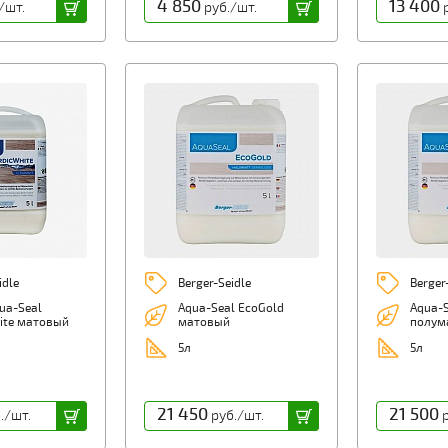
4 850
13 400
/шт.
руб./шт.
р
idle
Berger-Seidle
Berger
ua-Seal
Aqua-Seal EcoGold
Aqua-S
ite матовый
матовый
полум
5л
5л
21 450
21 500
./шт.
руб./шт.
р