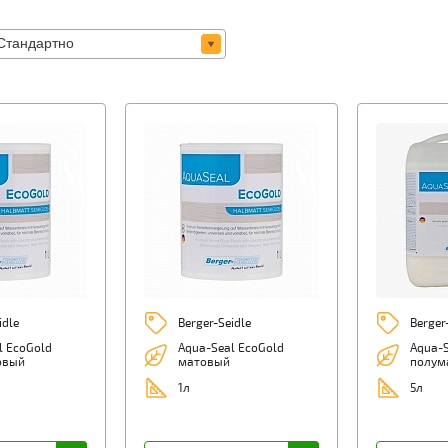
idle
Berger-Seidle
Berger
l EcoGold
Aqua-Seal EcoGold
Aqua-
овый
матовый
полум
1л
5л