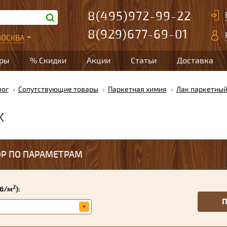
8(495)972-99-22
8(929)677-69-01
ОСКВА
ары
% Скидки
Акции
Статьи
Доставка
лог
Сопутствующие товары
Паркетная химия
Лак паркетны
K
Р ПО ПАРАМЕТРАМ
2
уб/м
):