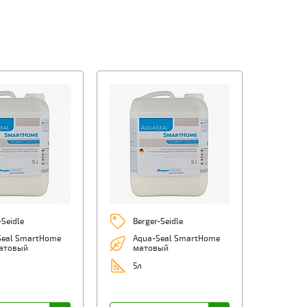
-Seidle
Berger-Seidle
Seal SmartHome
Aqua-Seal SmartHome
атовый
матовый
5л