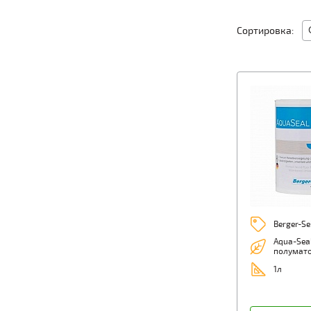
Сортировка:
Berger-Se
Aqua-Sea
полумат
1л