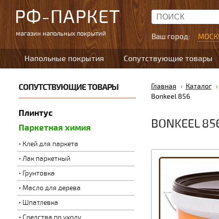
РФ-ПАРКЕТ
магазин напольных покрытий
Ваш город:
МОСК
Напольные покрытия
Сопутствующие товары
СОПУТСТВУЮЩИЕ ТОВАРЫ
Главная
Каталог
Bоnkeеl 856
Плинтус
BОNKEЕL 85
Паркетная химия
Клей для паркета
Лак паркетный
Грунтовка
Масло для дерева
Шпатлевка
Средства по уходу