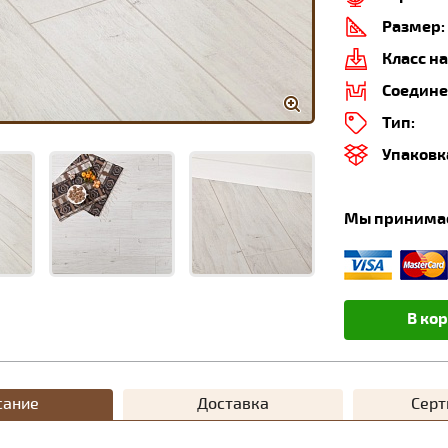
Размер:
Класс на
Соедине
Тип:
Упаковк
Мы принима
В ко
сание
Доставка
Сер