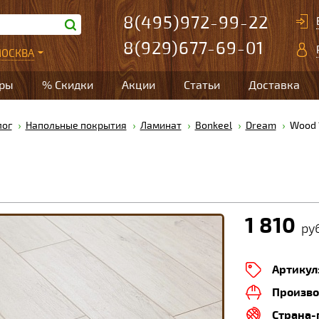
8(495)972-99-22
8(929)677-69-01
ОСКВА
ары
% Скидки
Акции
Статьи
Доставка
лог
Напольные покрытия
Ламинат
Bonkeel
Dream
Wood 
1
1 810
руб
Артикул
Произво
Страна-