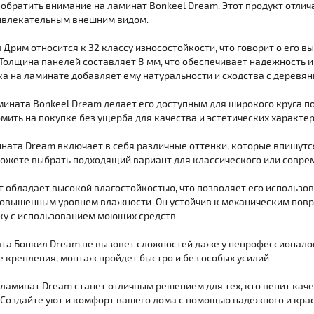
обратить внимание на ламинат Bonkeel Dream. Этот продукт отли
ивлекательным внешним видом.
Дрим относится к 32 классу износостойкости, что говорит о его в
Толщина панелей составляет 8 мм, что обеспечивает надежность и
ка на ламинате добавляет ему натуральности и сходства с деревя
мината Bonkeel Dream делает его доступным для широкого круга п
мить на покупке без ущерба для качества и эстетических характер
ната Dream включает в себя различные оттенки, которые впишутс
можете выбрать подходящий вариант для классического или соврем
 обладает высокой влагостойкостью, что позволяет его использо
овышенным уровнем влажности. Он устойчив к механическим пов
ку с использованием моющих средств.
та Бонкил Dream не вызовет сложностей даже у непрофессионало
 крепления, монтаж пройдет быстро и без особых усилий.
ламинат Dream станет отличным решением для тех, кто ценит качес
 Создайте уют и комфорт вашего дома с помощью надежного и кра