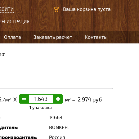
Ваша корзина пуста
ВОЙТИ
РЕГИСТРАЦИЯ
Оплата
Заказать расчет
Контакты
101
-
+
./м
X
м
=
2 974
руб
2
2
1
упаковка
:
14663
дитель:
BONKEEL
производитель:
Россия