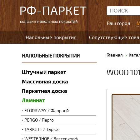
РФ-ПАРКЕТ
магазин напольных покрытий
Ваш город:
М
Напольные покрытия
Сопутствующие тов
НАПОЛЬНЫЕ ПОКРЫТИЯ
Главная
Ката
WOOD 10
Штучный паркет
Массивная доска
Паркетная доска
Ламинат
FLOORWAY / Флорвей
PERGO / Перго
TARKETT / Таркет
WESTERHOF / Вестерхорф