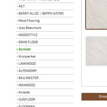
AGT
BERRY ALLOC / БЕРРИ АЛЛОК
Most Flooring
Joss Beaumont
WOODSTYLE
BOHO FLOOR
Bonkeel
Kronparket
LAMIWOOD
ALPENDORF
BAU MASTER
MAXWOOD
Amadei
Опи
SUNFLOOR
FLOORPAN