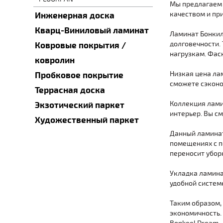
Мы предлагаем 
качеством и пр
Инженерная доска
Кварц-Виниловый ламинат
Ламинат Бонкил 
долговечности. 
Ковровые покрытия /
нагрузкам. Фас
ковролин
Низкая цена ла
Пробковое покрытие
сможете сэконо
Террасная доска
Коллекция лами
Экзотический паркет
интерьер. Вы с
Художественный паркет
Данный ламинат
помещениях с п
переносит убор
Укладка ламина
удобной системе
Таким образом, 
экономичность.