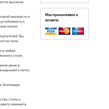
чается высоким
Мы принимаем к
ысокой прочности и
оплате:
 устойчивость к
нным полом.
окупателей. Вы
истик пола.
я в любой
енного стиля.
вание даже в
реждениям и легко
в. Благодаря
тво, стиль и
сивого ламината