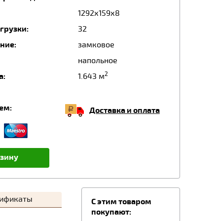
1292х159х8
грузки:
32
ние:
замковое
напольное
2
а:
1.643 м
ем:
Доставка и оплата
рзину
тификаты
C этим товаром
покупают: