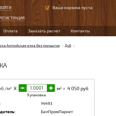
Ваша корзина пуста
ВОЙТИ
РЕГИСТРАЦИЯ
Оплата
Заказать расчет
Контакты
ка Английская елка без покрытия
Дуб
КА
-
+
б./м
X
м
=
4 050
руб
2
2
1
упаковка
:
14493
дитель:
БелПромПаркет