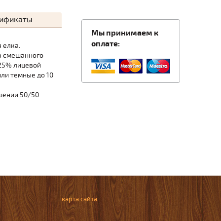
тификаты
Мы принимаем к
оплате:
 елка.
а смешанного
 25% лицевой
ли темные до 10
шении 50/50
карта сайта