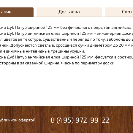
сание
Доставка
Сер
ка Дуб Натур шириной 125 мм без финишного покрытия английская
ка Дуб Натур английская елка шириной 125 мм - инженерная доск
ая цветовая текстура, существенный перепад по тону, заболонь до
анки. Допускаются светлые, сросшиеся сучки диаметром до 20 мм и
я единичные нитевидные трещины усушки.
ка Дуб Натур английская елка шириной 125 мм фасуется в соотно
 стороны в заказанной ширине. Фаска по периметру доски
8 (495) 972-99-22
публичной офертой