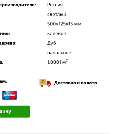
производитель:
Россия
светлый
500х125х15 мм
ние:
клеевое
дерева:
Дуб
напольное
2
а:
1.0001 м
ем:
Доставка и оплата
рзину