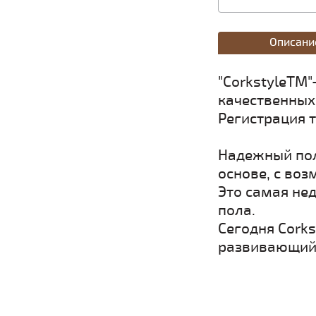
Описани
"CorkstyleТМ
качественных
Регистрация т
Надежный поли
основе, с во
Это самая не
пола.
Сегодня Cork
развивающийс