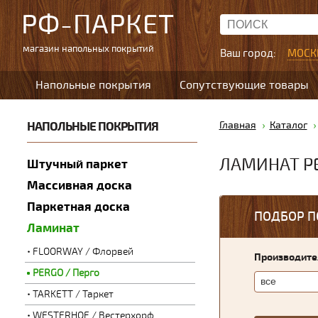
РФ-ПАРКЕТ
магазин напольных покрытий
Ваш город:
МОСК
Напольные покрытия
Сопутствующие товары
НАПОЛЬНЫЕ ПОКРЫТИЯ
Главная
Каталог
ЛАМИНАТ PE
Штучный паркет
Массивная доска
Паркетная доска
ПОДБОР П
Ламинат
FLOORWAY / Флорвей
Производите
PERGO / Перго
TARKETT / Таркет
WESTERHOF / Вестерхорф