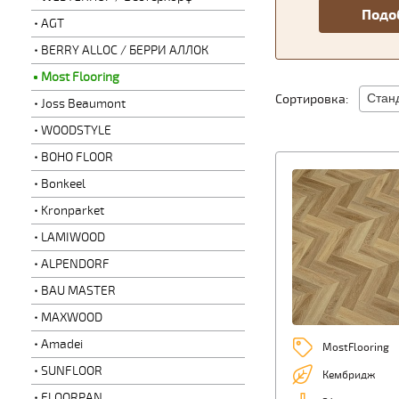
AGT
BERRY ALLOC / БЕРРИ АЛЛОК
Most Flooring
Сортировка:
Joss Beaumont
WOODSTYLE
BOHO FLOOR
Bonkeel
Kronparket
LAMIWOOD
ALPENDORF
BAU MASTER
MAXWOOD
Amadei
MostFlooring
SUNFLOOR
Кембридж
FLOORPAN