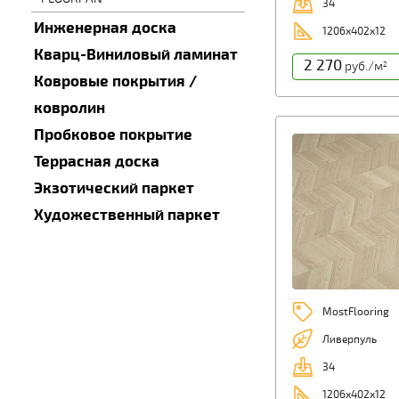
34
Инженерная доска
1206х402х12
Кварц-Виниловый ламинат
2 270
руб./м
2
Ковровые покрытия /
ковролин
Пробковое покрытие
Террасная доска
Экзотический паркет
Художественный паркет
MostFlooring
Ливерпуль
34
1206х402х12