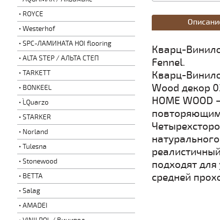
ROYCE
Описани
Westerhof
SPC-ЛАМИНАТА HOI flooring
Кварц-Винило
ALTA STEP / АЛЬТА СТЕП
Fennel.
TARKETT
Кварц-Винило
Wood декор 0
BONKEEL
HOME WOOD – 
L`Quarzo
повторяющими
STARKER
Четырехсторо
Norland
натурального
Tulesna
реалистичный
Stonewood
подходят для
средней прох
BETTA
Salag
AMADEI