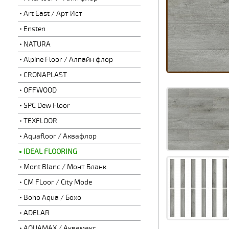
Art East / Арт Ист
Ensten
NATURA
Alpine Floor / Алпайн флор
CRONAPLAST
OFFWOOD
SPC Dew Floor
TEXFLOOR
Aquafloor / Аквафлор
IDEAL FLOORING
Mont Blanc / Монт Бланк
CM FLoor / City Mode
Boho Aqua / Бохо
ADELAR
AQUAMAX / Аквамакс