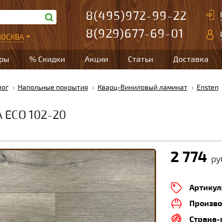
8(495)972-99-22
8(929)677-69-01
ОСКВА
ары
% Скидки
Акции
Статьи
Доставка
лог
Напольные покрытия
Кварц-Виниловый ламинат
Ensten
ECO 102-20
2 774
ру
Артикул
Произво
Страна-