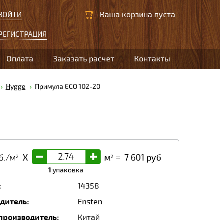
Ваша корзина пуста
ВОЙТИ
РЕГИСТРАЦИЯ
Оплата
Заказать расчет
Контакты
Hygge
Примула ECO 102-20
-
+
б./м
X
м
=
7 601
руб
2
2
1
упаковка
:
14358
дитель:
Ensten
производитель:
Китай