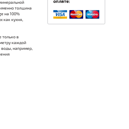
оплате:
 минеральной
 (именно толщина
ge на 100%
 как кухня,
 только в
иметру каждой
 воды, например,
ления