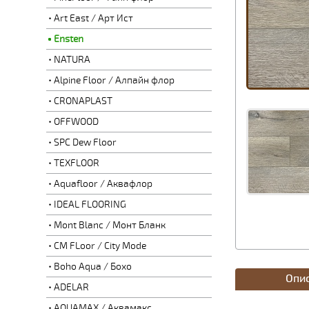
Art East / Арт Ист
Ensten
NATURA
Alpine Floor / Алпайн флор
CRONAPLAST
OFFWOOD
SPC Dew Floor
TEXFLOOR
Aquafloor / Аквафлор
IDEAL FLOORING
Mont Blanc / Монт Бланк
CM FLoor / City Mode
Boho Aqua / Бохо
Опи
ADELAR
AQUAMAX / Аквамакс