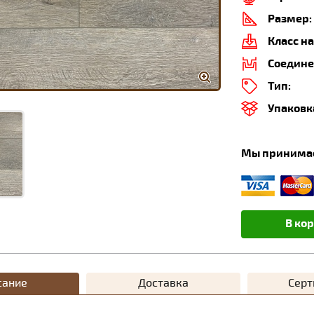
Размер:
Класс на
Соедине
Тип:
Упаковк
Мы принима
В ко
сание
Доставка
Сер