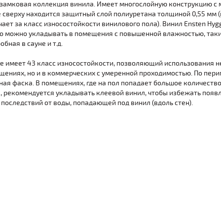
 замковая коллекция винила. Имеет многослойную конструкцию с
де сверху находится защитный слой полиуретана толщиной 0,55 мм
чает за класс износостойкости винилового пола). Винил Ensten Hyg
го можно укладывать в помещения с повышенной влажностью, таких
бная в сауне и т.д.
e имеет 43 класс износостойкости, позволяющий использования не
ениях, но и в коммерческих с умеренной проходимостью. По пер
ная фаска. В помещениях, где на пол попадает большое количество
, рекомендуется укладывать клеевой винил, чтобы избежать появ
последствий от воды, попадающей под винил (вдоль стен).