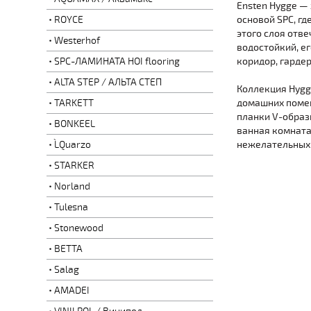
Ensten Hygge —
ROYCE
основой SPC, г
этого слоя отве
Westerhof
водостойкий, е
SPC-ЛАМИНАТА HOI flooring
коридор, гардеро
ALTA STEP / АЛЬТА СТЕП
Коллекция Hygg
TARKETT
домашних помещ
планки V-образ
BONKEEL
ванная комната
L`Quarzo
нежелательных 
STARKER
Norland
Tulesna
Stonewood
BETTA
Salag
AMADEI