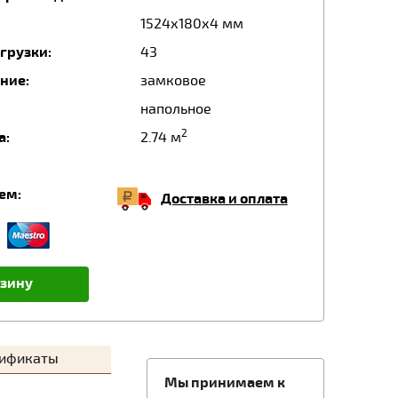
1524х180х4 мм
грузки:
43
ние:
замковое
напольное
2
а:
2.74 м
ем:
Доставка и оплата
рзину
тификаты
Мы принимаем к