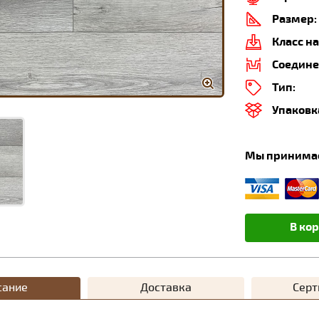
Размер:
Класс на
Соедине
Тип:
Упаковк
Мы принима
В ко
сание
Доставка
Сер