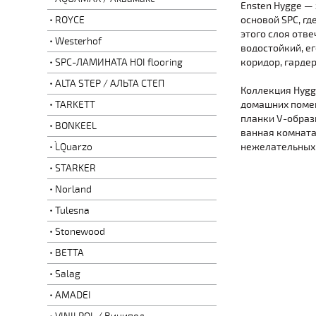
Ensten Hygge —
ROYCE
основой SPC, г
этого слоя отве
Westerhof
водостойкий, е
SPC-ЛАМИНАТА HOI flooring
коридор, гардеро
ALTA STEP / АЛЬТА СТЕП
Коллекция Hygg
TARKETT
домашних помещ
планки V-образ
BONKEEL
ванная комната
L`Quarzo
нежелательных 
STARKER
Norland
Tulesna
Stonewood
BETTA
Salag
AMADEI