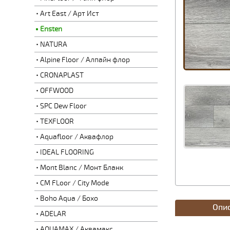
Art East / Арт Ист
Ensten
NATURA
Alpine Floor / Алпайн флор
CRONAPLAST
OFFWOOD
SPC Dew Floor
TEXFLOOR
Aquafloor / Аквафлор
IDEAL FLOORING
Mont Blanc / Монт Бланк
CM FLoor / City Mode
Boho Aqua / Бохо
Опи
ADELAR
AQUAMAX / Аквамакс