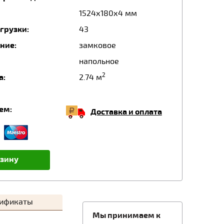
1524х180х4 мм
грузки:
43
ние:
замковое
напольное
2
а:
2.74 м
ем:
Доставка и оплата
рзину
тификаты
Мы принимаем к