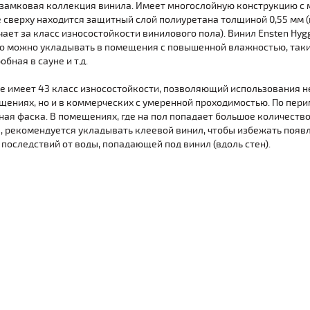
 замковая коллекция винила. Имеет многослойную конструкцию с
де сверху находится защитный слой полиуретана толщиной 0,55 мм
чает за класс износостойкости винилового пола). Винил Ensten Hyg
го можно укладывать в помещения с повышенной влажностью, таких
бная в сауне и т.д.
e имеет 43 класс износостойкости, позволяющий использования не
ениях, но и в коммерческих с умеренной проходимостью. По пер
ная фаска. В помещениях, где на пол попадает большое количество
, рекомендуется укладывать клеевой винил, чтобы избежать появ
последствий от воды, попадающей под винил (вдоль стен).