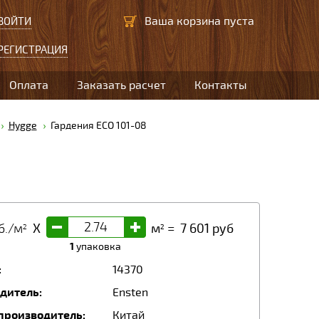
Ваша корзина пуста
ВОЙТИ
РЕГИСТРАЦИЯ
Оплата
Заказать расчет
Контакты
Hygge
Гардения ECO 101-08
-
+
б./м
X
м
=
7 601
руб
2
2
1
упаковка
:
14370
дитель:
Ensten
производитель:
Китай