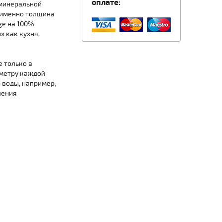
оплате:
 минеральной
 (именно толщина
ge на 100%
 как кухня,
 только в
иметру каждой
 воды, например,
ления