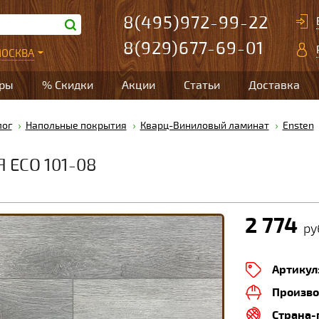
8(495)972-99-22
8(929)677-69-01
ОСКВА
ары
% Скидки
Акции
Статьи
Доставка
лог
Напольные покрытия
Кварц-Виниловый ламинат
Ensten
 ECO 101-08
2 774
ру
Артикул
Произво
Страна-