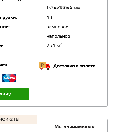
1524х180х4 мм
грузки:
43
ние:
замковое
напольное
2
а:
2.74 м
ем:
Доставка и оплата
рзину
тификаты
Мы принимаем к