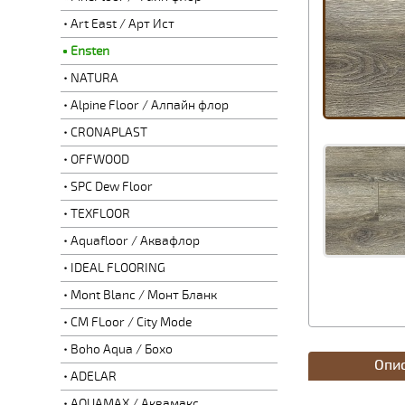
Art East / Арт Ист
Ensten
NATURA
Alpine Floor / Алпайн флор
CRONAPLAST
OFFWOOD
SPC Dew Floor
TEXFLOOR
Aquafloor / Аквафлор
IDEAL FLOORING
Mont Blanc / Монт Бланк
CM FLoor / City Mode
Boho Aqua / Бохо
Опи
ADELAR
AQUAMAX / Аквамакс