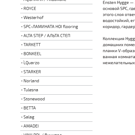
Ensten Hygge —
ROYCE
основой SPC, г
этого слоя отве
Westerhof
водостойкий, е
SPC-ЛАМИНАТА HOI flooring
коридор, гардеро
ALTA STEP / АЛЬТА СТЕП
Коллекция Hygg
TARKETT
домашних помещ
планки V-образ
BONKEEL
ванная комната
L`Quarzo
нежелательных 
STARKER
Norland
Tulesna
Stonewood
BETTA
Salag
AMADEI