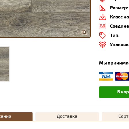
Размер:
Класс на
Соедине
Тип:
Упаковк
Мы принима
В ко
сание
Доставка
Сер