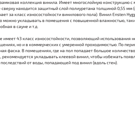
 замковая коллекция винила. Имеет многослойную конструкцию с
де сверху находится защитный слой полиуретана толщиной 0,55 мм
чает за класс износостойкости винилового пола). Винил Ensten Hyg
го можно укладывать в помещения с повышенной влажностью, таких
бная в сауне и т.д.
e имеет 43 класс износостойкости, позволяющий использования не
ениях, но и в коммерческих с умеренной проходимостью. По пер
ная фаска. В помещениях, где на пол попадает большое количество
, рекомендуется укладывать клеевой винил, чтобы избежать появ
последствий от воды, попадающей под винил (вдоль стен).