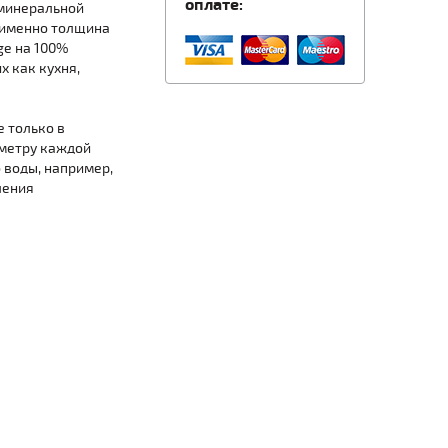
оплате:
 минеральной
 (именно толщина
ge на 100%
 как кухня,
 только в
иметру каждой
 воды, например,
ления