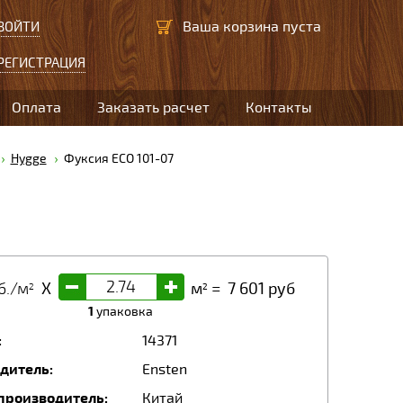
Ваша корзина пуста
ВОЙТИ
РЕГИСТРАЦИЯ
Оплата
Заказать расчет
Контакты
Hygge
Фуксия ECO 101-07
-
+
б./м
X
м
=
7 601
руб
2
2
1
упаковка
:
14371
дитель:
Ensten
производитель:
Китай