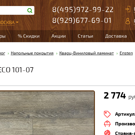
8(495)972-99-22
8(929)677-69-01
ОСКВА
ары
% Скидки
Акции
Статьи
Доставка
лог
Напольные покрытия
Кварц-Виниловый ламинат
Ensten
CO 101-07
2 774
ру
Артикул
Произво
Страна-