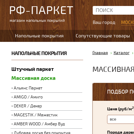
РФ-ПАРКЕТ
магазин напольных покрытий
Ваш город:
МОСК
Напольные покрытия
Сопутствующие товары
НАПОЛЬНЫЕ ПОКРЫТИЯ
Главная
Каталог
МАССИВНАЯ
Штучный паркет
Массивная доска
Альянс Паркет
ПОДБОР П
AMIGO / Амиго
DEKER / Декер
2
Цена (руб/м
MAGESTIK / Мажестик
AMBER WOOD / Амбер Вуд
Порода дере
Дубовая доска без покрытия