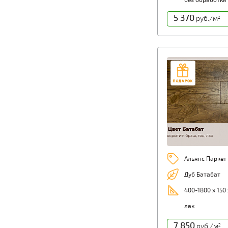
без обработки
5 370
руб./м
2
Альянс Паркет
Дуб Батабат
400-1800 х 150
лак
7 850
руб./м
2