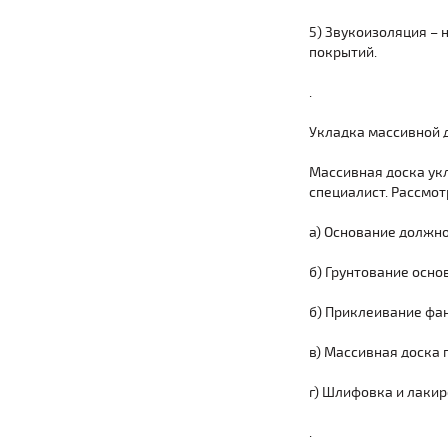
5) Звукоизоляция – 
покрытий.
.
Укладка массивной д
Массивная доска укл
специалист. Рассмот
а) Основание должно
б) Грунтование осно
б) Приклеивание фа
в) Массивная доска 
г) Шлифовка и лакир
.