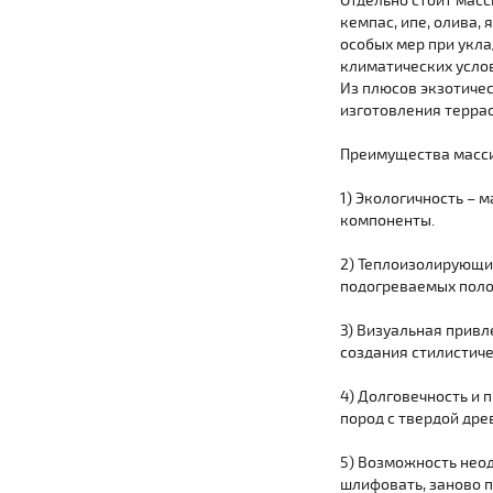
Отдельно стоит масс
кемпас, ипе, олива, 
особых мер при укл
климатических услов
Из плюсов экзотичес
изготовления террас
Преимущества масси
1) Экологичность – 
компоненты.
2) Теплоизолирующие
подогреваемых поло
3) Визуальная привл
создания стилистиче
4) Долговечность и 
пород с твердой дре
5) Возможность неод
шлифовать, заново 