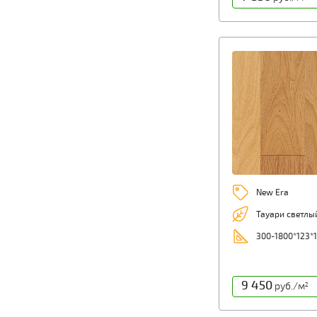
New Era
Тауари светлы
300-1800*123*
9 450
руб./м
2