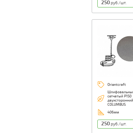
250
руб./шт.
Orientcraft
Шлифовальный
сетчатый Р150
двухсторонний
COLUMBUS
406мм
250
руб./шт.