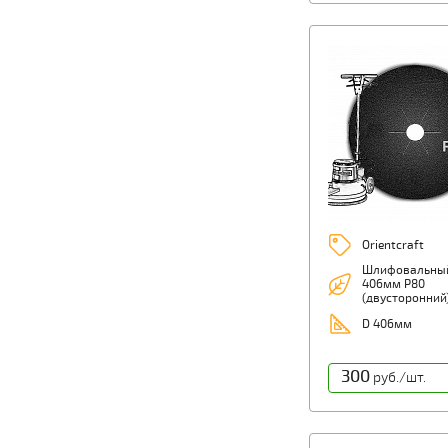
Orientcraft
Шлифовальный
406мм Р80
(двусторонний
D 406мм
300
руб./шт.