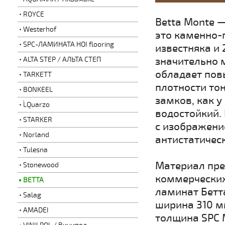
ROYCE
Betta Monte —
Westerhof
это каменно-
SPC-ЛАМИНАТА HOI flooring
известняка и 
значительно
ALTA STEP / АЛЬТА СТЕП
обладает пов
TARKETT
плотности то
BONKEEL
замков, как 
L`Quarzo
водостойкий.
STARKER
с изображени
Norland
антистатичес
Tulesna
Материал пре
Stonewood
коммерческих
BETTA
ламинат Бетт
Salag
ширина 310 м
AMADEI
толщина SPC M