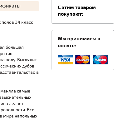
тификаты
C этим товаром
покупают:
х полов 34 класс
Мы принимаем к
оплате:
мая большая
рытия.
а полу. Выглядит
ссических дубов.
едставительство в
рименяла самые
 взыскательных
щина делает
роводности. Все
в мире напольных