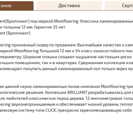
сание
Доставка
Сер
iant(Бриллиант) под маркой Mostflooring. Классика ламинированны
 толщина 12 мм. Гарантия 25 лет.
iant (Бриллиант)
ooring признанный лидер по продажам. Высочайшее качество и са
аркой Mostflooring.Толщиной 12 мм и 34 класс износостойкого пок
периметру. Широкие плашки создают ощущение настоящих досок н
больших помещениях, так и в квартирах. Сдержанная коллекция кла
комендуют покупать данный ламинированный пол только через пр
ве данной серии ламинированных полов компания Mostflooring п
ологические решения. Коллекция BRILLIANT разрабатывалась для
для любителей классических пород дерева. 12 миллиметровая тол
ooring звуконепроницаемым и обеспечивает низкий уровень теплоп
амковую систему типа CLICK, прекрасно зарекомендовавшую себя 