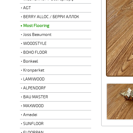
AGT
BERRY ALLOC / БЕРРИ АЛЛОК
Most Flooring
Joss Beaumont
WOODSTYLE
BOHO FLOOR
Bonkeel
Kronparket
LAMIWOOD
ALPENDORF
BAU MASTER
MAXWOOD
Amadei
SUNFLOOR
FLOORPAN