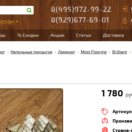
8(495)972-99-22
8(929)677-69-01
ОСКВА
ары
% Скидки
Акции
Статьи
Доставка
лог
Напольные покрытия
Ламинат
Most Flooring
Brilliant
1 780
ру
Артикул
Произво
Страна-