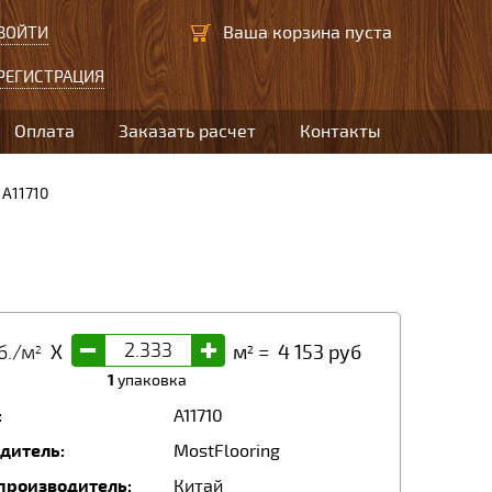
Ваша корзина пуста
ВОЙТИ
РЕГИСТРАЦИЯ
Оплата
Заказать расчет
Контакты
A11710
-
+
б./м
X
м
=
4 153
руб
2
2
1
упаковка
:
A11710
дитель:
MostFlooring
производитель:
Китай