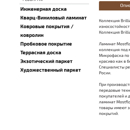
Опи
Инженерная доска
Кварц-Виниловый ламинат
Коллекция Brill
Ковровые покрытия /
износостойкости
Коллекция Brill
ковролин
Пробковое покрытие
Ламинат Mostfl
коллекция под м
Террасная доска
Микрофаска по 
Экзотический паркет
красиво как в 
Специалисты ре
Художественный паркет
Росии.
При производст
передовые техн
покупателей и 
ламинат Mostfl
товары имеют з
покрытий.