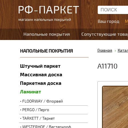
РФ-ПАРКЕТ
магазин напольных покрытий
Ваш город:
М
Напольные покрытия
Сопутствующие тов
НАПОЛЬНЫЕ ПОКРЫТИЯ
Главная
Ката
A11710
Штучный паркет
Массивная доска
Паркетная доска
Ламинат
FLOORWAY / Флорвей
PERGO / Перго
TARKETT / Таркет
WESTERHOF / Вестерхорф