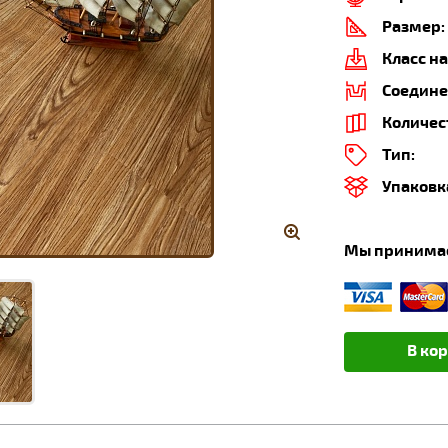
Размер:
Класс на
Соедине
Количес
Тип:
Упаковк
Мы принима
В ко