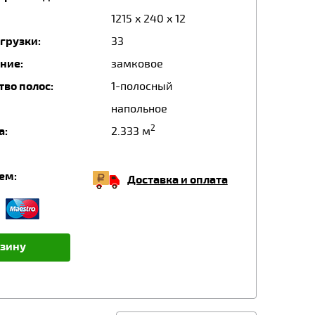
1215 x 240 x 12
грузки:
33
ние:
замковое
тво полос:
1-полосный
напольное
2
а:
2.333 м
ем:
Доставка и оплата
рзину