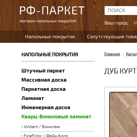
РФ-ПАРКЕТ
магазин напольных покрытий
Ваш город:
М
Напольные покрытия
Сопутствующие тов
НАПОЛЬНЫЕ ПОКРЫТИЯ
Главная
Ката
ДУБ КУРТ
Штучный паркет
Массивная доска
Паркетная доска
Ламинат
Инженерная доска
Кварц-Виниловый ламинат
Vinilam / Винилам
FineFloor / Файн флор