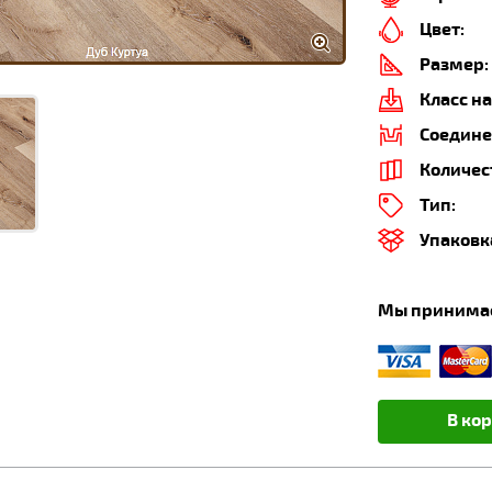
Цвет:
Размер:
Класс на
Соедине
Количес
Тип:
Упаковк
Мы принима
В ко