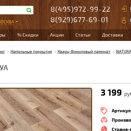
8(495)972-99-22
8(929)677-69-01
ОСКВА
ары
% Скидки
Акции
Статьи
Доставка
лог
Напольные покрытия
Кварц-Виниловый ламинат
NATUR
УА
3 199
ру
Артикул
Произво
Страна-