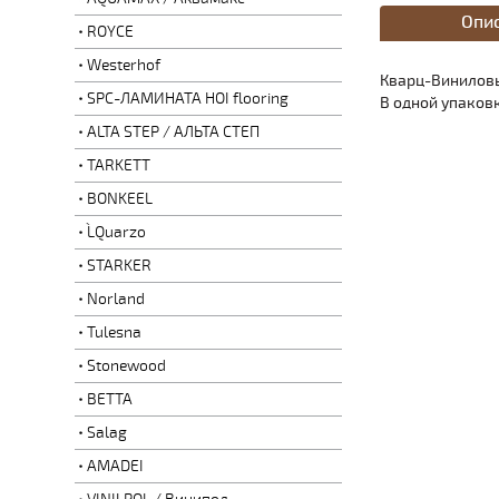
Опи
ROYCE
Westerhof
Кварц-Виниловы
SPC-ЛАМИНАТА HOI flooring
В одной упаковк
ALTA STEP / АЛЬТА СТЕП
TARKETT
BONKEEL
L`Quarzo
STARKER
Norland
Tulesna
Stonewood
BETTA
Salag
AMADEI