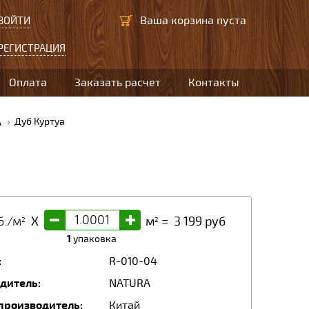
Ваша корзина пуста
ВОЙТИ
РЕГИСТРАЦИЯ
Оплата
Заказать расчет
Контакты
A
Дуб Куртуа
-
+
б./м
X
м
=
3 199
руб
2
2
1
упаковка
:
R-010-04
дитель:
NATURA
производитель:
Китай