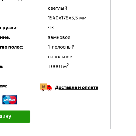
светлый
1540х178х5,5 мм
грузки:
43
ние:
замковое
тво полос:
1-полосный
напольное
2
а:
1.0001 м
ем:
Доставка и оплата
рзину