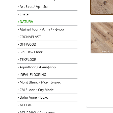
Art East / Арт Ист
Ensten
NATURA
Alpine Floor / Алпайн флор
CRONAPLAST
OFFWOOD
SPC Dew Floor
TEXFLOOR
Aquafloor / Аквафлор
IDEAL FLOORING
Mont Blanc / Монт Бланк
CM FLoor / City Mode
Boho Aqua / Бохо
ADELAR
AQUAMAX / Аквамакс