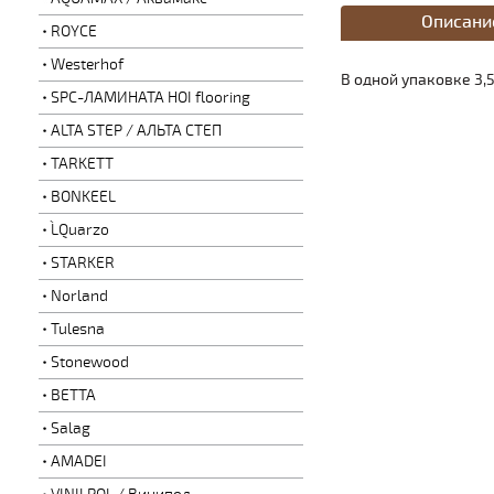
Описани
ROYCE
Westerhof
В одной упаковке 3,
SPC-ЛАМИНАТА HOI flooring
ALTA STEP / АЛЬТА СТЕП
TARKETT
BONKEEL
L`Quarzo
STARKER
Norland
Tulesna
Stonewood
BETTA
Salag
AMADEI