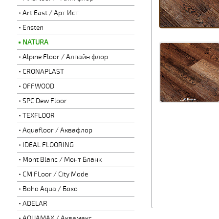
Art East / Арт Ист
Ensten
NATURA
Alpine Floor / Алпайн флор
CRONAPLAST
OFFWOOD
SPC Dew Floor
TEXFLOOR
Aquafloor / Аквафлор
IDEAL FLOORING
Mont Blanc / Монт Бланк
CM FLoor / City Mode
Boho Aqua / Бохо
ADELAR
AQUAMAX / Аквамакс