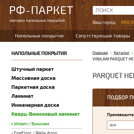
РФ-ПАРКЕТ
магазин напольных покрытий
Ваш город:
МОСК
Напольные покрытия
Сопутствующие товары
НАПОЛЬНЫЕ ПОКРЫТИЯ
Главная
Каталог
VINILAM PARQUET HE
Штучный паркет
PARQUET HE
Массивная доска
Паркетная доска
Ламинат
ПОДБОР П
Инженерная доска
Кварц-Виниловый ламинат
Производите
Vinilam / Винилам
FineFloor / Файн флор