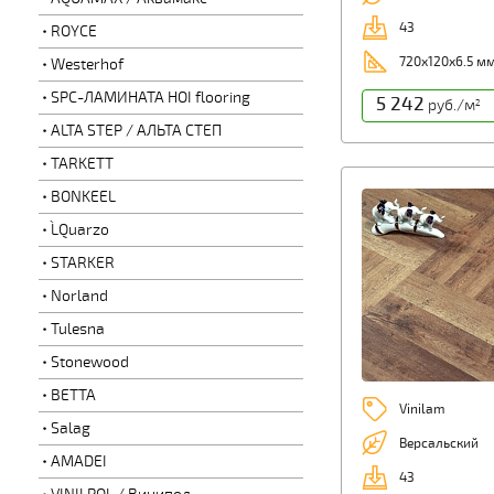
43
ROYCE
720х120х6.5 м
Westerhof
SPC-ЛАМИНАТА HOI flooring
5 242
руб./м
2
ALTA STEP / АЛЬТА СТЕП
TARKETT
BONKEEL
L`Quarzo
STARKER
Norland
Tulesna
Stonewood
BETTA
Vinilam
Salag
Версальский
AMADEI
43