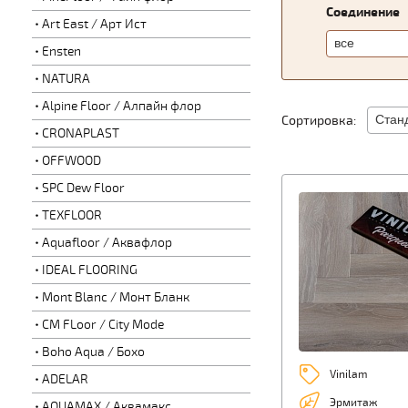
Соединение
Art East / Арт Ист
Ensten
NATURA
Alpine Floor / Алпайн флор
Сортировка:
CRONAPLAST
OFFWOOD
SPC Dew Floor
TEXFLOOR
Aquafloor / Аквафлор
IDEAL FLOORING
Mont Blanc / Монт Бланк
CM FLoor / City Mode
Boho Aqua / Бохо
Vinilam
ADELAR
Эрмитаж
AQUAMAX / Аквамакс