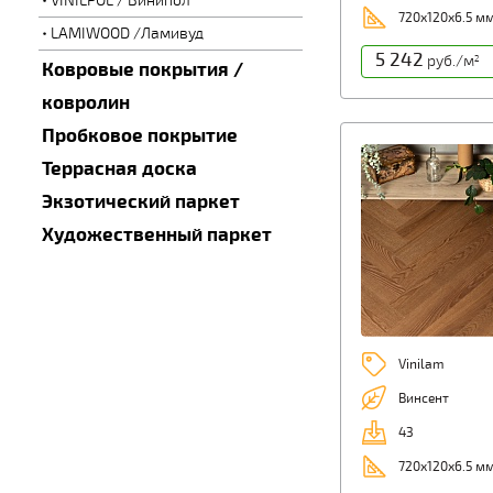
VINILPOL / Винипол
720х120х6.5 м
LAMIWOOD /Ламивуд
5 242
руб./м
2
Ковровые покрытия /
ковролин
Пробковое покрытие
Террасная доска
Экзотический паркет
Художественный паркет
Vinilam
Винсент
43
720х120х6.5 м