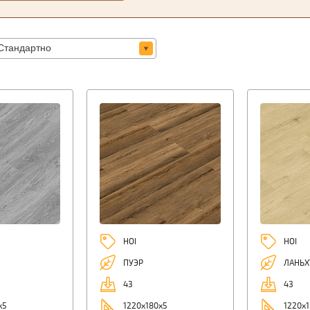
HOI
HOI
ПУЭР
ЛАНЬХ
43
43
х5
1220х180х5
1220х1