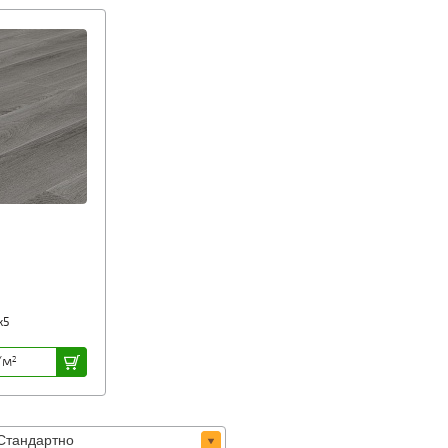
х5
/м
2