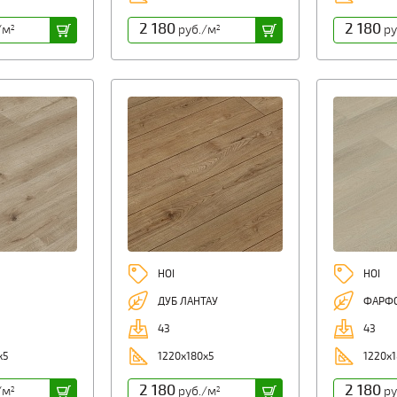
2 180
2 180
/м
руб./м
ру
2
2
HOI
HOI
ДУБ ЛАНТАУ
ФАРФ
43
43
х5
1220х180х5
1220х1
2 180
2 180
/м
руб./м
ру
2
2