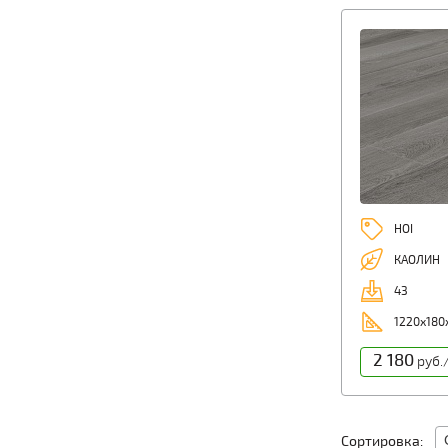
HOI
КАОЛИН
43
1220х180
2 180
руб.
Сортировка: