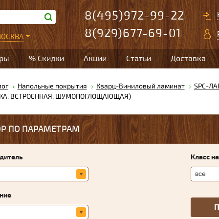
8(495)972-99-22
8(929)677-69-01
ОСКВА
ары
% Скидки
Акции
Статьи
Доставка
лог
Напольные покрытия
Кварц-Виниловый ламинат
SPC-ЛАМ
ЖКА: ВСТРОЕННАЯ, ШУМОПОГЛОЩАЮЩАЯ)
Р ПО ПАРАМЕТРАМ
дитель
Класс н
ние