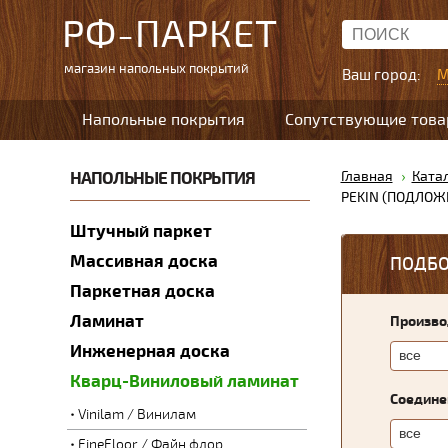
РФ-ПАРКЕТ
магазин напольных покрытий
Ваш город:
М
Напольные покрытия
Сопутствующие тов
НАПОЛЬНЫЕ ПОКРЫТИЯ
Главная
Ката
PEKIN (ПОДЛО
Штучный паркет
Массивная доска
ПОДБО
Паркетная доска
Ламинат
Произво
Инженерная доска
Кварц-Виниловый ламинат
Соедине
Vinilam / Винилам
FineFloor / Файн флор