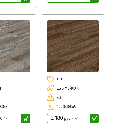
HOI
Н
ДУБ ФЕЙЛАЙ
43
80х5
1220х180х5
2 180
б./м
руб./м
2
2