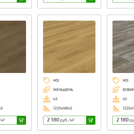
HOI
HOI
ЖЕНЬШЕНЬ
ЮЭБИ
43
43
х5
1220х180х5
1220х1
2 180
2 180
/м
руб./м
ру
2
2