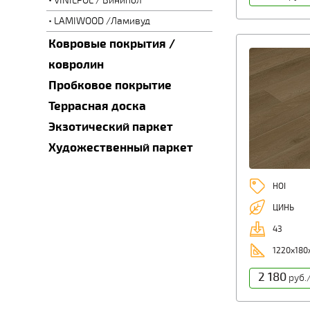
VINILPOL / Винипол
LAMIWOOD /Ламивуд
Ковровые покрытия /
ковролин
Пробковое покрытие
Террасная доска
Экзотический паркет
Художественный паркет
HOI
ЦИНЬ
43
1220х180
2 180
руб.