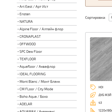
Art East / Арт Ист
Ensten
Сортировка:
NATURA
Alpine Floor / Алпайн флор
CRONAPLAST
OFFWOOD
SPC Dew Floor
TEXFLOOR
Aquafloor / Аквафлор
IDEAL FLOORING
Mont Blanc / Монт Бланк
HOI
CM FLoor / City Mode
ДУБ МЭЙ
Boho Aqua / Бохо
43
ADELAR
1220х180
AQUAMAX / Аквамакс