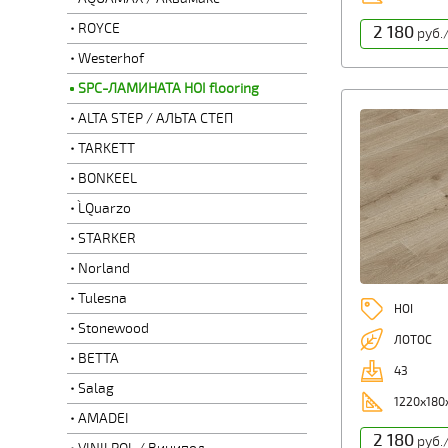
ROYCE
2 180
руб.
Westerhof
SPC-ЛАМИНАТА HOI flooring
ALTA STEP / АЛЬТА СТЕП
TARKETT
BONKEEL
L`Quarzo
STARKER
Norland
Tulesna
HOI
Stonewood
ЛОТОС
BETTA
43
Salag
1220х180
AMADEI
2 180
руб.