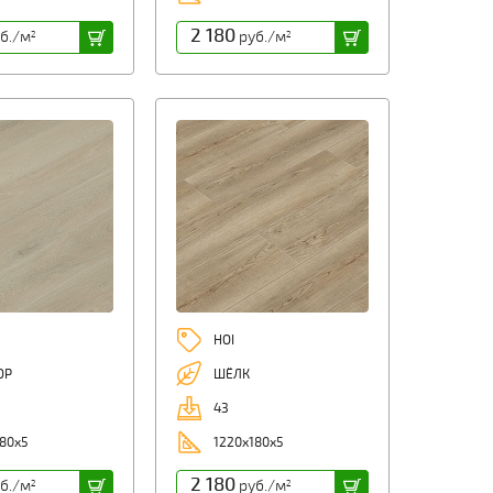
2 180
б./м
руб./м
2
2
HOI
ОР
ШЁЛК
43
80х5
1220х180х5
2 180
б./м
руб./м
2
2