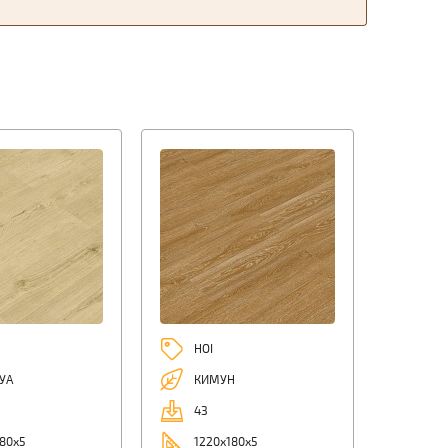
HOI
УА
КИМУН
43
80х5
1220х180х5