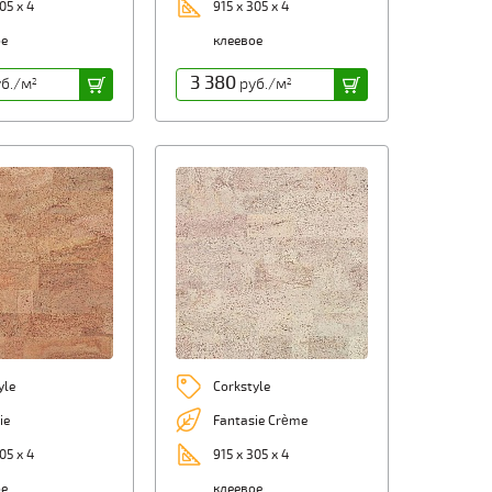
05 х 4
915 х 305 х 4
ое
клеевое
3 380
б./м
руб./м
2
2
yle
Corkstyle
ie
Fantasie Crème
05 х 4
915 х 305 х 4
ое
клеевое