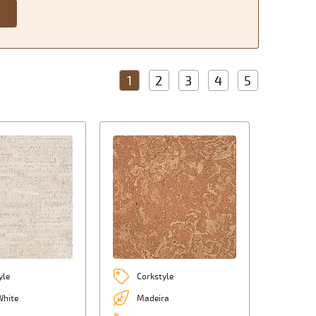
1
2
3
4
5
yle
Corkstyle
White
Madeira