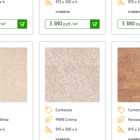
х 4
915 х 305 х 4
915 х 3
клеевое
клеев
3 380
3 380
/м
руб./м
ру
2
2
Corkstyle
Corkst
White
P999 Crème
Fantas
х 4
915 х 305 х 4
915 х 3
клеевое
клеев