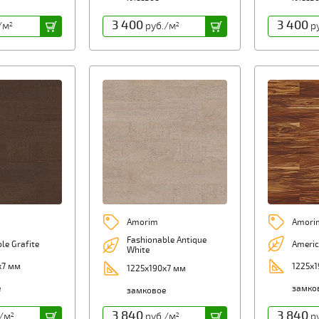
3 400
3 400
/м
руб./м
ру
2
2
Amorim
Amori
Fashionable Antique
le Grafite
Americ
White
х7 мм
1225х1
1225х190х7 мм
е
замко
замковое
3 840
3 840
/м
руб./м
ру
2
2