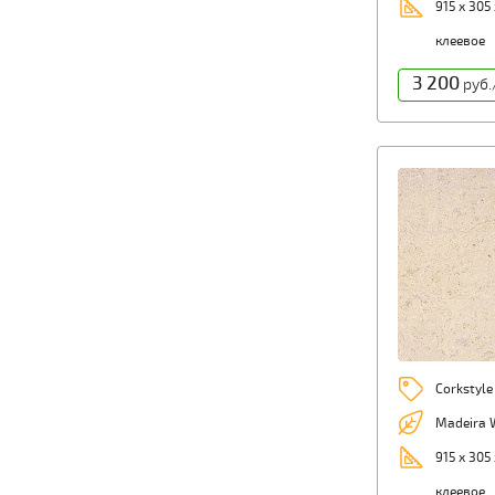
915 х 305 
клеевое
3 200
руб.
Corkstyle
Madeira 
915 х 305 
клеевое