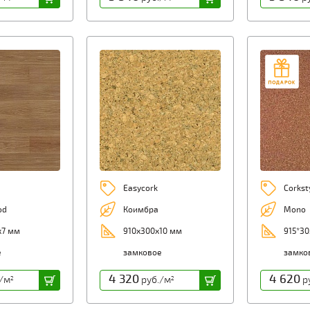
Easycork
Corkst
od
Коимбра
Mono
х7 мм
910х300х10 мм
915*30
е
замковое
замко
4 320
4 620
/м
руб./м
р
2
2