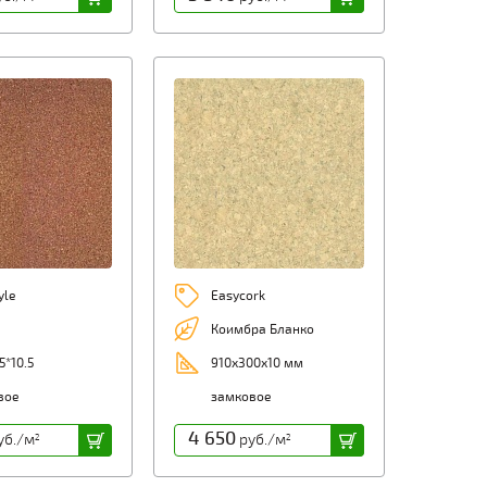
yle
Easycork
Коимбра Бланко
5*10.5
910х300х10 мм
вое
замковое
4 650
уб./м
руб./м
2
2