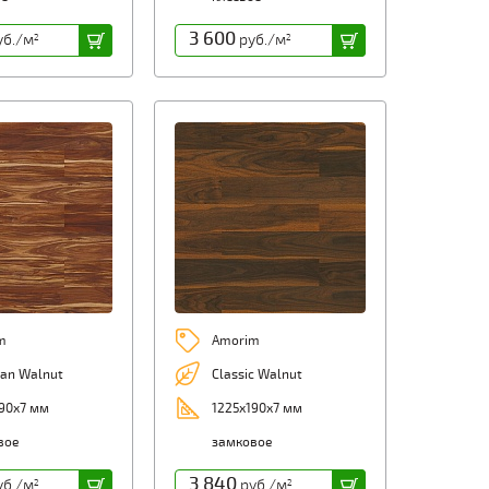
3 600
б./м
руб./м
2
2
m
Amorim
an Walnut
Classic Walnut
90х7 мм
1225х190х7 мм
вое
замковое
3 840
б./м
руб./м
2
2