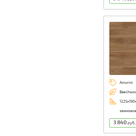
Amorim
Beachwo
1225х190
замково
3 840
руб.