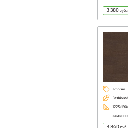
3 380
руб.
Amorim
Fashionab
1225х190
замково
3 840
руб.