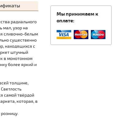
тификаты
Мы принимаем к
оплате:
ества радиального
ь мал, узор на
ая сливочно-белым
ально существенно
р, находящихся с
аркет штучный
ак в монотонном
нку более яркий и
всей толщине,
 Светлость
ся самой твёрдой
ркета, которая, в
 розницу.