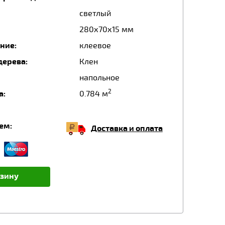
светлый
280х70х15 мм
ние:
клеевое
дерева:
Клен
напольное
2
а:
0.784 м
ем:
Доставка и оплата
рзину