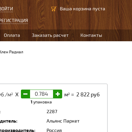
Ваша корзина пуста
ВОЙТИ
РЕГИСТРАЦИЯ
Оплата
Заказать расчет
Контакты
Клен Радиал
-
+
б./м
X
м
=
2 822
руб
2
2
1
упаковка
:
2287
дитель:
Альянс Паркет
производитель:
Россия