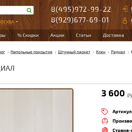
8(495)972-99-22
8(929)677-69-01
ОСКВА
ары
% Скидки
Акции
Статьи
Доставка
лог
Напольные покрытия
Штучный паркет
Клен
Радиал
ДИАЛ
3 600
ру
Артикул
Произво
Страна-