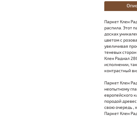
Опи
Паркет Клен Ра
распила. Этот п
досках уникале
цветом с розов
увеличивая про
теневых сторон
Клен Радиал 28
исполнении, так
контрастный ви
Паркет Клен Ра
неопытному глаз
европейского к
породой древес
свою очередь , 
Паркет Клен Рад