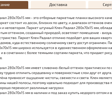
сание
Доставка
Сер
диал 280х70х15 мм - это отборные паркетные планки высокого кач
аркет состоит из досок, близких по цвету, и диапазон оттенков очен
н и неповторим. Паркет штучный Клен Радиал 280х70х15 мм, облад
атым оттенком, созданный природой, осветляет помещение - визу
странство. Паркет Клен Радиал отлично подойдет для ваших кварти
 домов, куда естественному солнечному свету доступ ограничен. П
0х70х15 мм широко используется в художественном оформлении к
 и в сочетании с более темными сортами паркета, что придает рису
д.
диал 280х70х15 мм имеет сливочно-белый оттенок практически по 
у трудно отличить сердцевину и поверхностные слои друг от друга.
лёна привносит ощущение чистоты, свежести и света. Клен являет
ины нашей полосы, поэтому идеально подходит для производства па
хорошо переносит различные нагрузки.
иал 280х70х15 мм в наличии и под заказ купить недорого оптом и в