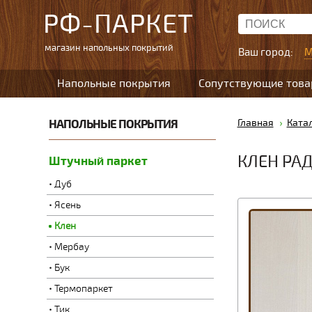
РФ-ПАРКЕТ
магазин напольных покрытий
Ваш город:
М
Напольные покрытия
Сопутствующие тов
НАПОЛЬНЫЕ ПОКРЫТИЯ
Главная
Ката
КЛЕН РА
Штучный паркет
Дуб
Ясень
Клен
Мербау
Бук
Термопаркет
Тик