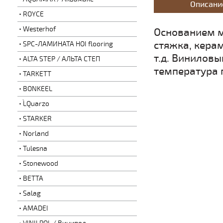
Описани
ROYCE
Westerhof
Основанием м
стяжка, керам
SPC-ЛАМИНАТА HOI flooring
т.д. Виниловы
ALTA STEP / АЛЬТА СТЕП
температура 
TARKETT
BONKEEL
L`Quarzo
STARKER
Norland
Tulesna
Stonewood
BETTA
Salag
AMADEI