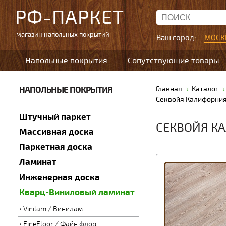
РФ-ПАРКЕТ
магазин напольных покрытий
Ваш город:
МОСК
Напольные покрытия
Сопутствующие товары
НАПОЛЬНЫЕ ПОКРЫТИЯ
Главная
Каталог
Секвойя Калифорни
Штучный паркет
СЕКВОЙЯ К
Массивная доска
Паркетная доска
Ламинат
Инженерная доска
Кварц-Виниловый ламинат
Vinilam / Винилам
FineFloor / Файн флор