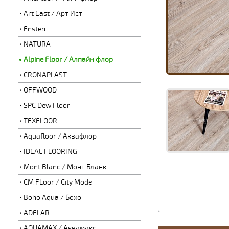
Art East / Арт Ист
Ensten
NATURA
Alpine Floor / Алпайн флор
CRONAPLAST
OFFWOOD
SPC Dew Floor
TEXFLOOR
Aquafloor / Аквафлор
IDEAL FLOORING
Mont Blanc / Монт Бланк
CM FLoor / City Mode
Boho Aqua / Бохо
ADELAR
AQUAMAX / Аквамакс