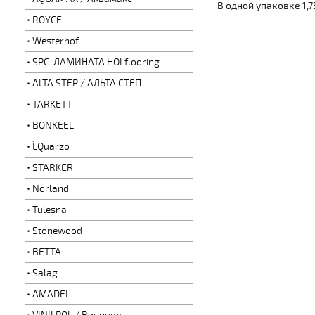
В одной упаковке 1,7
ROYCE
Westerhof
SPC-ЛАМИНАТА HOI flooring
ALTA STEP / АЛЬТА СТЕП
TARKETT
BONKEEL
L`Quarzo
STARKER
Norland
Tulesna
Stonewood
BETTA
Salag
AMADEI