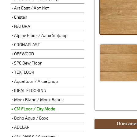
Art East / Арт Ист
Ensten
NATURA
Alpine Floor / Алпайн флор
CRONAPLAST
OFFWOOD
SPC Dew Floor
TEXFLOOR
Aquafloor / Аквафлор
IDEAL FLOORING
Mont Blanc / Монт Бланк
CM FLoor / City Mode
Boho Aqua / Бохо
Описани
ADELAR
AQUAMAX / Аквамакс