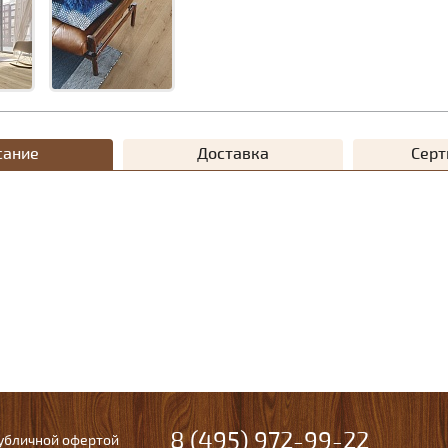
сание
Доставка
Сер
8 (495) 972-99-22
публичной офертой