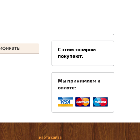
тификаты
C этим товаром
покупают:
Мы принимаем к
оплате:
карта сайта