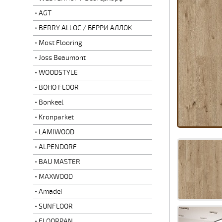
AGT
BERRY ALLOC / БЕРРИ АЛЛОК
Most Flooring
Joss Beaumont
WOODSTYLE
BOHO FLOOR
Bonkeel
Kronparket
LAMIWOOD
ALPENDORF
BAU MASTER
MAXWOOD
Amadei
SUNFLOOR
FLOORPAN