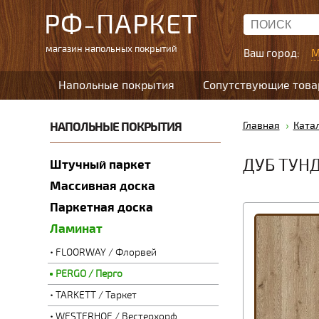
РФ-ПАРКЕТ
магазин напольных покрытий
Ваш город:
М
Напольные покрытия
Сопутствующие тов
НАПОЛЬНЫЕ ПОКРЫТИЯ
Главная
Ката
ДУБ ТУН
Штучный паркет
Массивная доска
Паркетная доска
Ламинат
FLOORWAY / Флорвей
PERGO / Перго
TARKETT / Таркет
WESTERHOF / Вестерхорф