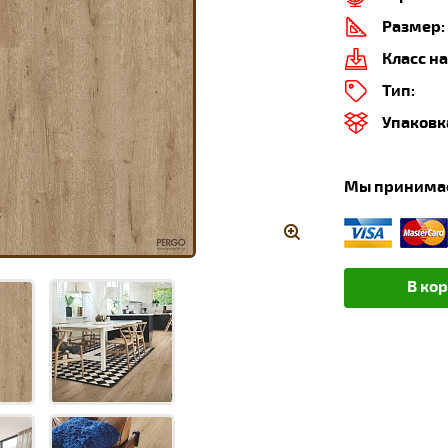
Размер:
Класс на
Тип:
Упаковк
Мы принима
В ко