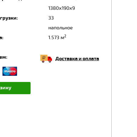
1380х190х9
грузки:
33
напольное
2
а:
1.573 м
ем:
Доставка и оплата
рзину