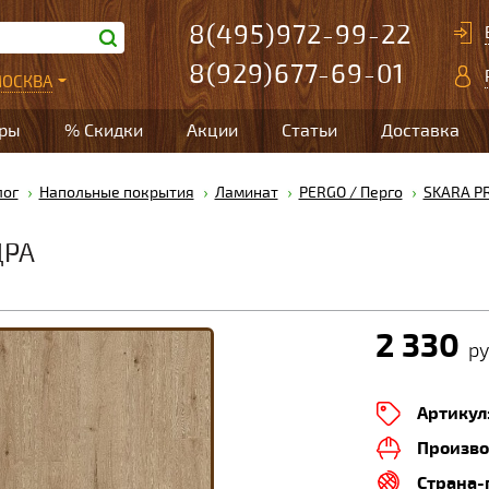
8(495)972-99-22
8(929)677-69-01
ОСКВА
ары
% Скидки
Акции
Статьи
Доставка
лог
Напольные покрытия
Ламинат
PERGO / Перго
SKARA P
ДРА
2 330
ру
Артикул
Произво
Страна-