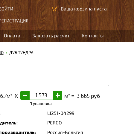
Ваша корзина пуста
ВОЙТИ
РЕГИСТРАЦИЯ
Оплата
Заказать расчет
Контакты
RO
ДУБ ТУНДРА
-
+
б./м
X
м
=
3 665
руб
2
2
1
упаковка
:
L1251-04299
дитель:
PERGO
производитель:
Россия-Бельгия