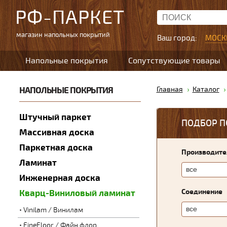
РФ-ПАРКЕТ
магазин напольных покрытий
Ваш город:
МОСК
Напольные покрытия
Сопутствующие товары
НАПОЛЬНЫЕ ПОКРЫТИЯ
Главная
Каталог
Штучный паркет
ПОДБОР П
Массивная доска
Паркетная доска
Производите
Ламинат
Инженерная доска
Соединение
Кварц-Виниловый ламинат
Vinilam / Винилам
FineFloor / Файн флор