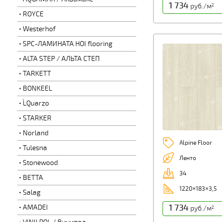
1 734
руб./м
2
ROYCE
Westerhof
SPC-ЛАМИНАТА HOI flooring
ALTA STEP / АЛЬТА СТЕП
TARKETT
BONKEEL
L`Quarzo
STARKER
Norland
Alpine Floor
Tulesna
Ленто
Stonewood
34
BETTA
1220×183×3,5
Salag
1 734
AMADEI
руб./м
2