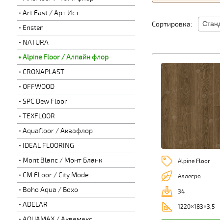
Art East / Арт Ист
Сортировка:
Ensten
NATURA
Alpine Floor / Алпайн флор
CRONAPLAST
OFFWOOD
SPC Dew Floor
TEXFLOOR
Aquafloor / Аквафлор
IDEAL FLOORING
Mont Blanc / Монт Бланк
Alpine Floor
CM FLoor / City Mode
Аллегро
Boho Aqua / Бохо
34
ADELAR
1220×183×3,5
AQUAMAX / Аквамакс