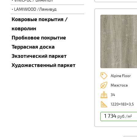
VINILPOL / Винипол
LAMIWOOD /Ламивуд
Ковровые покрытия /
ковролин
Пробковое покрытие
Террасная доска
Экзотический паркет
Художественный паркет
Alpine Floor
Маэстоса
34
1220×183×3,5
1 734
руб./м
2