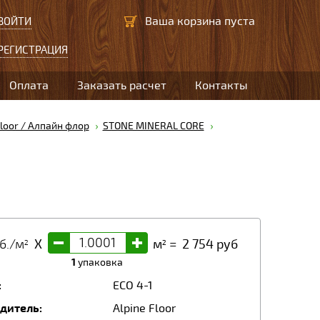
Ваша корзина пуста
ВОЙТИ
РЕГИСТРАЦИЯ
Оплата
Заказать расчет
Контакты
Floor / Алпайн флор
STONE MINERAL CORE
-
+
б./м
X
м
=
2 754
руб
2
2
1
упаковка
:
ЕСО 4-1
дитель:
Alpine Floor