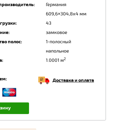
производитель:
Германия
609,6×304,8х4 мм
грузки:
43
ние:
замковое
тво полос:
1-полосный
напольное
2
а:
1.0001 м
ем:
Доставка и оплата
рзину