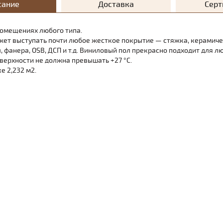
сание
Доставка
Сер
помещениях любого типа.
ет выступать почти любое жесткое покрытие — стяжка, керамиче
 фанера, OSB, ДСП и т.д. Виниловый пол прекрасно подходит для л
верхности не должна превышать +27 °C.
е 2,232 м2.