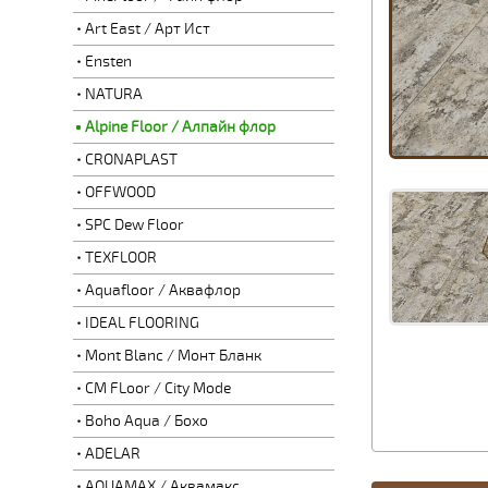
Art East / Арт Ист
Ensten
NATURA
Alpine Floor / Алпайн флор
CRONAPLAST
OFFWOOD
SPC Dew Floor
TEXFLOOR
Aquafloor / Аквафлор
IDEAL FLOORING
Mont Blanc / Монт Бланк
CM FLoor / City Mode
Boho Aqua / Бохо
ADELAR
AQUAMAX / Аквамакс