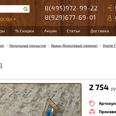
8(495)972-99-22
8(929)677-69-01
ОСКВА
ары
% Скидки
Акции
Статьи
Доставка
лог
Напольные покрытия
Кварц-Виниловый ламинат
Alpine 
Д
2 754
ру
Артикул
Произво