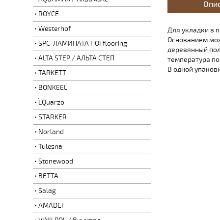
Опи
ROYCE
Westerhof
Для укладки в 
Основанием мож
SPC-ЛАМИНАТА HOI flooring
деревянный пол,
ALTA STEP / АЛЬТА СТЕП
температура по
В одной упаковк
TARKETT
BONKEEL
L`Quarzo
STARKER
Norland
Tulesna
Stonewood
BETTA
Salag
AMADEI