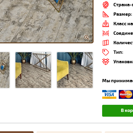
Страна-
Размер:
Класс на
Соедине
Количес
Тип:
Упаковк
Мы принима
В ко