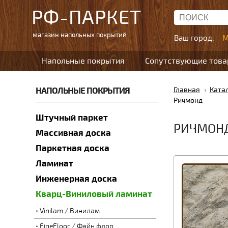
РФ-ПАРКЕТ
магазин напольных покрытий
Ваш город:
М
Напольные покрытия
Сопутствующие тов
НАПОЛЬНЫЕ ПОКРЫТИЯ
Главная
Ката
Ричмонд
Штучный паркет
РИЧМОН
Массивная доска
Паркетная доска
Ламинат
Инженерная доска
Кварц-Виниловый ламинат
Vinilam / Винилам
FineFloor / Файн флор