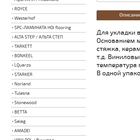
ROYCE
Описани
Westerhof
SPC-ЛАМИНАТА HOI flooring
Для укладки 
ALTA STEP / АЛЬТА СТЕП
Основанием м
TARKETT
стяжка, керам
т.д. Виниловы
BONKEEL
температура 
L`Quarzo
В одной упако
STARKER
Norland
Tulesna
Stonewood
BETTA
Salag
AMADEI