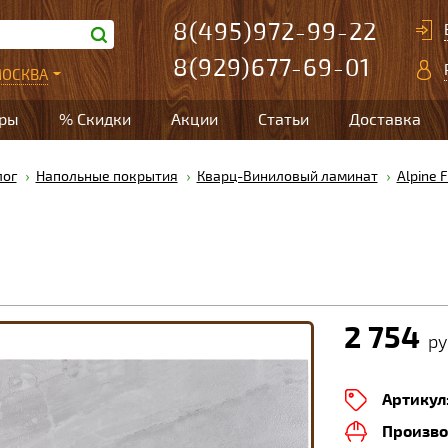
8(495)972-99-22
8(929)677-69-01
ОСКВА
ары
% Скидки
Акции
Статьи
Доставка
лог
Напольные покрытия
Кварц-Виниловый ламинат
Alpine 
2 754
ру
Артикул
Произво