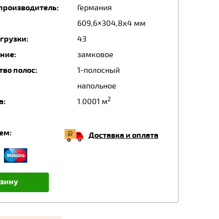
производитель:
Германия
609,6×304,8х4 мм
грузки:
43
ние:
замковое
тво полос:
1-полосный
напольное
2
а:
1.0001 м
ем:
Доставка и оплата
рзину