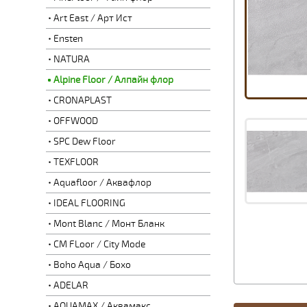
Art East / Арт Ист
Ensten
NATURA
Alpine Floor / Алпайн флор
CRONAPLAST
OFFWOOD
SPC Dew Floor
TEXFLOOR
Aquafloor / Аквафлор
IDEAL FLOORING
Mont Blanc / Монт Бланк
CM FLoor / City Mode
Boho Aqua / Бохо
ADELAR
AQUAMAX / Аквамакс