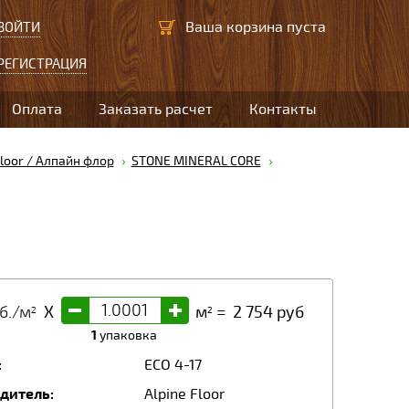
Ваша корзина пуста
ВОЙТИ
РЕГИСТРАЦИЯ
Оплата
Заказать расчет
Контакты
Floor / Алпайн флор
STONE MINERAL CORE
-
+
б./м
X
м
=
2 754
руб
2
2
1
упаковка
:
ЕСО 4-17
дитель:
Alpine Floor