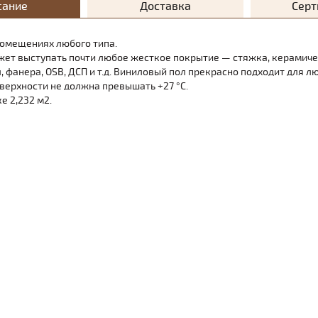
сание
Доставка
Сер
помещениях любого типа.
ет выступать почти любое жесткое покрытие — стяжка, керамиче
 фанера, OSB, ДСП и т.д. Виниловый пол прекрасно подходит для л
верхности не должна превышать +27 °C.
е 2,232 м2.