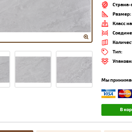
Страна-
Размер:
Класс на
Соедине
Количес
Тип:
Упаковк
Мы принима
В ко