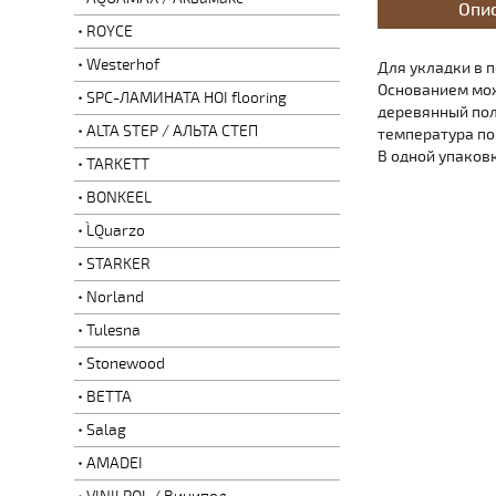
Опи
ROYCE
Westerhof
Для укладки в 
Основанием мож
SPC-ЛАМИНАТА HOI flooring
деревянный пол,
ALTA STEP / АЛЬТА СТЕП
температура по
В одной упаковк
TARKETT
BONKEEL
L`Quarzo
STARKER
Norland
Tulesna
Stonewood
BETTA
Salag
AMADEI