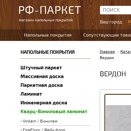
РФ-ПАРКЕТ
магазин напольных покрытий
Ваш город:
М
Напольные покрытия
Сопутствующие тов
НАПОЛЬНЫЕ ПОКРЫТИЯ
Главная
Ката
Вердон
Штучный паркет
ВЕРДОН
Массивная доска
Паркетная доска
Ламинат
Инженерная доска
Кварц-Виниловый ламинат
Vinilam / Винилам
FineFloor / Файн флор