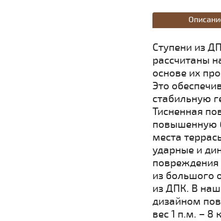
Описани
Ступени из Д
рассчитаны н
основе их пр
Это обеспечив
стабильную г
Тисненная по
повышенную б
места террасы
ударные и ди
повреждения 
из большого 
из ДПК. В на
дизайном пове
вес 1 п.м. – 