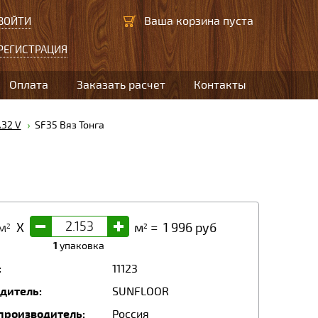
Ваша корзина пуста
ВОЙТИ
РЕГИСТРАЦИЯ
Оплата
Заказать расчет
Контакты
32 V
SF35 Вяз Тонга
-
+
м
X
м
=
1 996
руб
2
2
1
упаковка
:
11123
дитель:
SUNFLOOR
производитель:
Россия