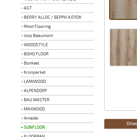
AGT
BERRY ALLOC / БЕРРИ АЛЛОК
Most Flooring
Joss Beaumont
WOODSTYLE
BOHO FLOOR
Bonkeel
Kronparket
LAMIWOOD
ALPENDORF
BAU MASTER
MAXWOOD
Amadei
Опи
SUNFLOOR
FLOORPAN