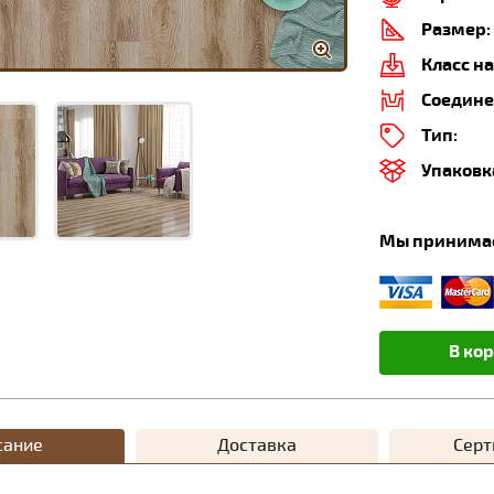
Размер:
Класс на
Соедине
Тип:
Упаковк
Мы принима
В ко
сание
Доставка
Сер