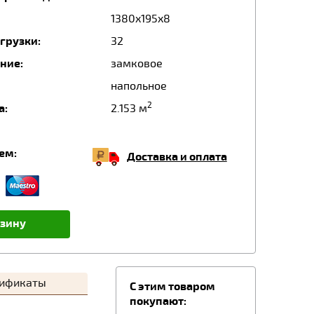
1380x195x8
грузки:
32
ние:
замковое
напольное
2
а:
2.153 м
ем:
Доставка и оплата
рзину
тификаты
C этим товаром
покупают: