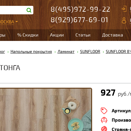
8(495)972-99-22
8(929)677-69-01
ОСКВА
ары
% Скидки
Акции
Статьи
Доставка
лог
Напольные покрытия
Ламинат
SUNFLOOR
SUNFLOOR 8\
 ТОНГА
927
руб./
Артикул
Произво
Страна-