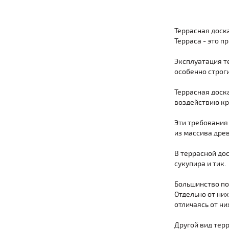
Террасная доск
Терраса - это п
Эксплуатация те
особенно строг
Террасная доска
воздействию кр
Эти требования
из массива дре
В террасной до
сукупира и тик.
Большинство по
Отдельно от них
отличаясь от ни
Другой вид тер