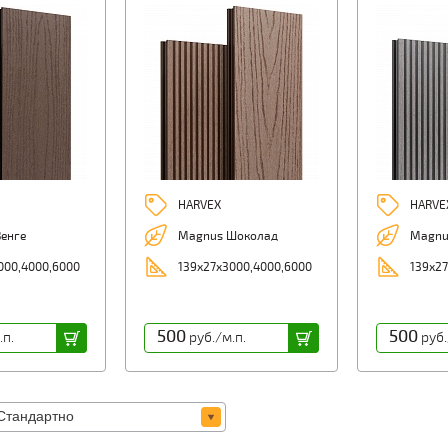
HARVEX
HARVE
енге
Magnus Шоколад
Magnu
000,4000,6000
139х27х3000,4000,6000
139х27
500
500
.п.
руб./м.п.
руб.