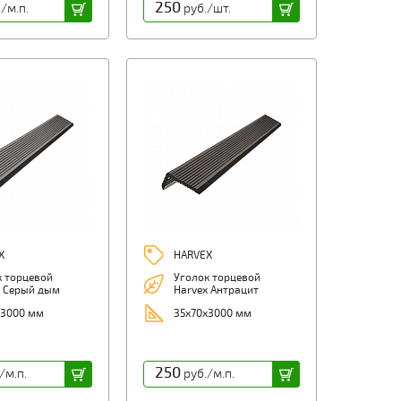
250
/м.п.
руб./шт.
X
HARVEX
к торцевой
Уголок торцевой
x Серый дым
Harvex Антрацит
х3000 мм
35х70х3000 мм
250
/м.п.
руб./м.п.