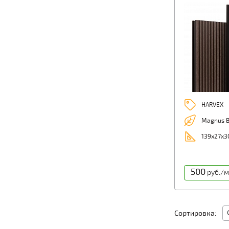
HARVEX
Magnus В
139х27х3
500
руб./м
Сортировка: