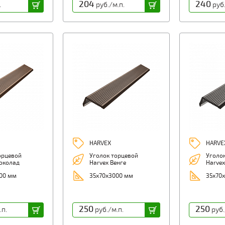
204
240
.
руб./м.п.
руб.
HARVEX
HARVE
орцевой
Уголок торцевой
Уголо
околад
Harvex Венге
Harve
00 мм
35х70х3000 мм
35х70
250
250
.п.
руб./м.п.
руб.