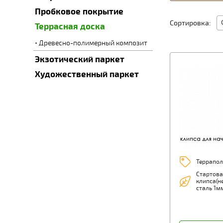
Пробковое покрытие
Сортировка:
Террасная доска
Древесно-полимерный композит
Экзотический паркет
Художественный паркет
Террапол
Стартова
клипса(
сталь 1м