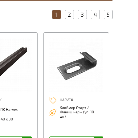
1
2
3
4
5
X
HARVEX
Кляймер Старт /
ПК Harvex
Финиш нерж (уп. 10
шт)
 40 х 30