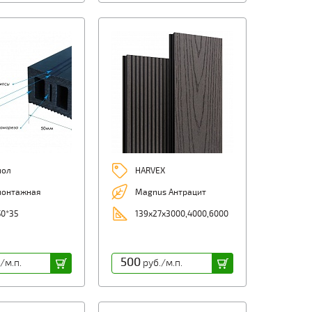
пол
HARVEX
монтажная
Magnus Антрацит
0*35
139х27х3000,4000,6000
500
/м.п.
руб./м.п.