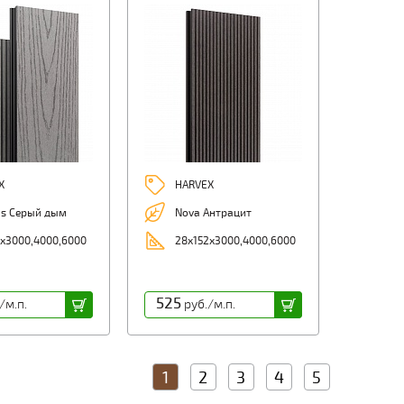
X
HARVEX
s Серый дым
Nova Антрацит
х3000,4000,6000
28х152х3000,4000,6000
525
/м.п.
руб./м.п.
1
2
3
4
5