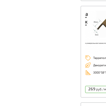
Террапол
Декорати
3000*58*
269
руб./м