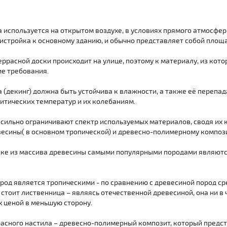
а используется на открытом воздухе, в условиях прямого атмосфер
ристройка к основному зданию, и обычно представляет собой площ
ррасной доски происходит на улице, поэтому к материалу, из кот
ие требования.
 (декинг) должна быть устойчива к влажности, а также её перепа
итических температур и их колебаниям.
 сильно ограничивают спектр используемых материалов, сводя их 
весины( в основном тропической) и древесно-полимерному компози
ске из массива древесины самыми популярными породами являются 
род является тропическими - по сравнению с древесиной пород ср
 стоит лиственница – являясь отечественной древесиной, она ни в
х ценой в меньшую сторону.
расного настила – древесно-полимерный композит, который предс