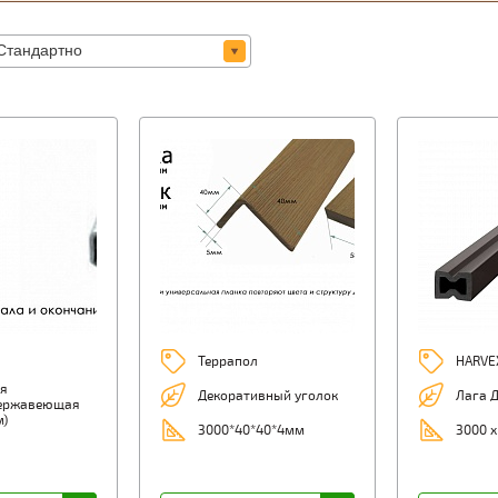
Террапол
HARVE
я
Декоративный уголок
Лага Д
нержавеющая
м)
3000*40*40*4мм
3000 х