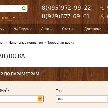
8(495)972-99-22
8(929)677-69-01
ОСКВА
ары
% Скидки
Акции
Статьи
Доставка
лог
Напольные покрытия
Террасная доска
АЯ ДОСКА
Р ПО ПАРАМЕТРАМ
2
уб/м
):
Тип