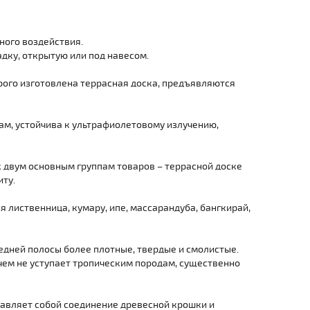
ного воздействия.
адку, открытую или под навесом.
орого изготовлена террасная доска, предъявляются
дам, устойчива к ультрафиолетовому излучению,
к двум основным группам товаров – террасной доске
ту.
лиственница, кумару, ипе, массарандуба, бангкирай,
едней полосы более плотные, твердые и смолистые.
 чем не уступает тропическим породам, существенно
тавляет собой соединение древесной крошки и