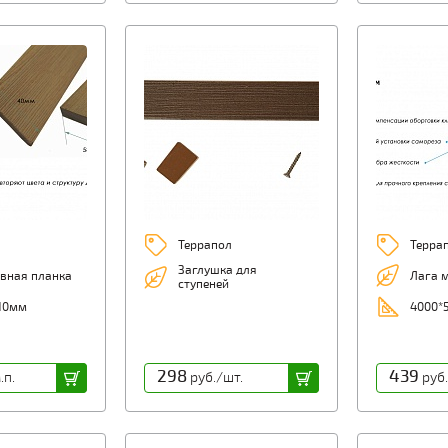
Террапол
Терра
Заглушка для
вная планка
Лага 
ступеней
10мм
4000*5
298
439
.п.
руб./шт.
руб.